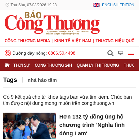
Thứ Sáu, 07/08/2026 19:28
ENGLISH EDITION
CÔNG THƯƠNG MEDIA
KINH TẾ VIỆT NAM
THƯƠNG HIỆU QUỐC 
Đường dây nóng:
0866.59.4498
THỜI SỰ
CÔNG THƯƠNG 24H
QUẢN LÝ THỊ TRƯỜNG
THƯƠNG
Tags
nhà hảo tâm
Có
9
kết quả cho từ khóa tags bạn vừa tìm kiếm. Chúc bạn
tìm được nội dung mong muốn trên
congthuong.vn
Hơn 132 tỷ đồng ủng hộ
chương trình 'Nghĩa tình
dòng Lam'