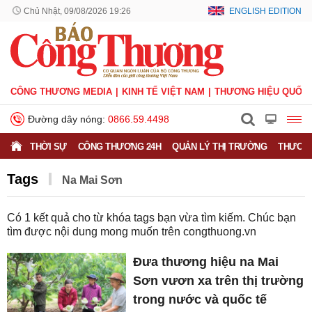
Chủ Nhật, 09/08/2026 19:26
ENGLISH EDITION
CÔNG THƯƠNG MEDIA
KINH TẾ VIỆT NAM
THƯƠNG HIỆU QUỐC 
Đường dây nóng:
0866.59.4498
THỜI SỰ
CÔNG THƯƠNG 24H
QUẢN LÝ THỊ TRƯỜNG
THƯƠNG
Tags
Na Mai Sơn
Có
1
kết quả cho từ khóa tags bạn vừa tìm kiếm. Chúc bạn
tìm được nội dung mong muốn trên
congthuong.vn
Đưa thương hiệu na Mai
Sơn vươn xa trên thị trường
trong nước và quốc tế