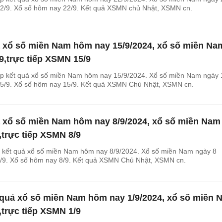
/9. Xổ số hôm nay 22/9. Kết quả XSMN chủ Nhật, XSMN cn.
 xổ số miền Nam hôm nay 15/9/2024, xổ số miền Na
9,trực tiếp XSMN 15/9
ếp kết quả xổ số miền Nam hôm nay 15/9/2024. Xổ số miền Nam ngày 
/9. Xổ số hôm nay 15/9. Kết quả XSMN Chủ Nhật, XSMN cn.
 xổ số miền Nam hôm nay 8/9/2024, xổ số miền Nam
,trực tiếp XSMN 8/9
p kết quả xổ số miền Nam hôm nay 8/9/2024. Xổ số miền Nam ngày 8
9. Xổ số hôm nay 8/9. Kết quả XSMN Chủ Nhật, XSMN cn.
 quả xổ số miền Nam hôm nay 1/9/2024, xổ số miền 
,trực tiếp XSMN 1/9