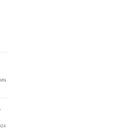
SMN
,
024.