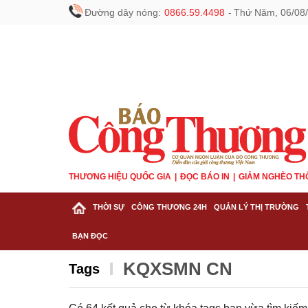
Đường dây nóng:
0866.59.4498
-
Thứ Năm, 06/08/
THƯƠNG HIỆU QUỐC GIA
ĐỌC BÁO IN
GIẢM NGHÈO TH
THỜI SỰ
CÔNG THƯƠNG 24H
QUẢN LÝ THỊ TRƯỜNG
BẠN ĐỌC
KQXSMN CN
Tags