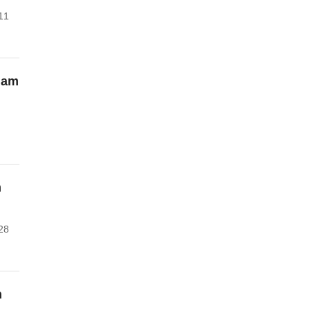
11
Nam
m
28
n