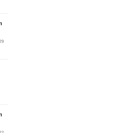
m
29
m
22