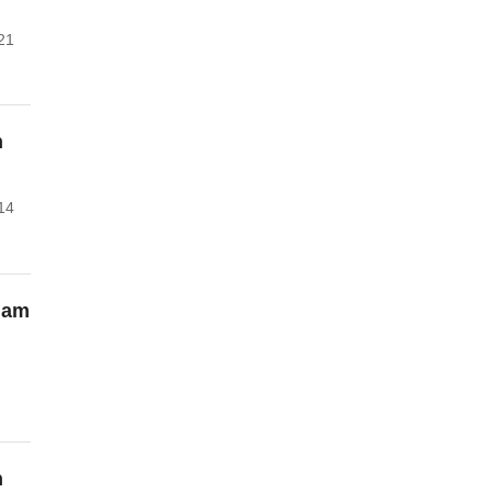
21
n
14
Nam
n