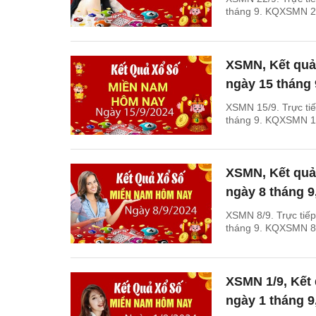
tháng 9. KQXSMN 22
XSMN, Kết quả
ngày 15 tháng 
XSMN 15/9. Trực ti
tháng 9. KQXSMN 15
XSMN, Kết quả
ngày 8 tháng 9
XSMN 8/9. Trực tiế
tháng 9. KQXSMN 8/
XSMN 1/9, Kết
ngày 1 tháng 9