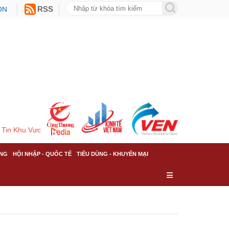
ON
RSS
Tin Khu Vực
NG
HỘI NHẬP - QUỐC TẾ
TIÊU DÙNG - KHUYẾN MẠI