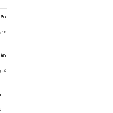
iền
g 10.
iền
g 10.
n
6