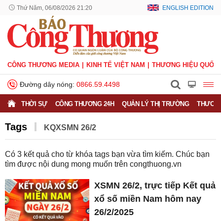
Thứ Năm, 06/08/2026 21:20
ENGLISH EDITION
CÔNG THƯƠNG MEDIA
KINH TẾ VIỆT NAM
THƯƠNG HIỆU QUỐC 
Đường dây nóng:
0866.59.4498
THỜI SỰ
CÔNG THƯƠNG 24H
QUẢN LÝ THỊ TRƯỜNG
THƯƠNG
Tags
KQXSMN 26/2
Có
3
kết quả cho từ khóa tags bạn vừa tìm kiếm. Chúc bạn
tìm được nội dung mong muốn trên
congthuong.vn
XSMN 26/2, trực tiếp Kết quả
xổ số miền Nam hôm nay
26/2/2025