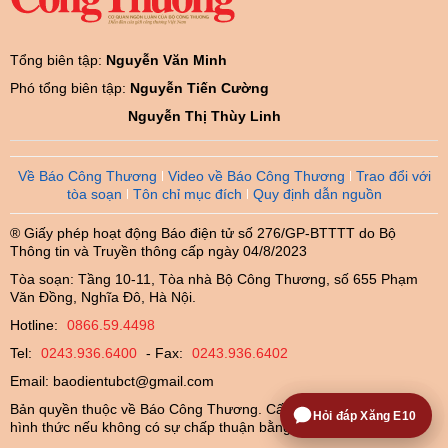
Tổng biên tập:
Nguyễn Văn Minh
Phó tổng biên tập:
Nguyễn Tiến Cường
Nguyễn Thị Thùy Linh
Về Báo Công Thương
Video về Báo Công Thương
Trao đổi với
tòa soạn
Tôn chỉ mục đích
Quy định dẫn nguồn
® Giấy phép hoạt động Báo điện tử số 276/GP-BTTTT do Bộ
Thông tin và Truyền thông cấp ngày 04/8/2023
Tòa soạn: Tầng 10-11, Tòa nhà Bộ Công Thương, số 655 Phạm
Văn Đồng, Nghĩa Đô, Hà Nội.
Hotline:
0866.59.4498
Tel:
0243.936.6400
- Fax:
0243.936.6402
Email:
baodientubct@gmail.com
Bản quyền thuộc về Báo Công Thương. Cấm sao chép dưới mọi
Hỏi đáp Xăng E10
hình thức nếu không có sự chấp thuận bằng văn bản.