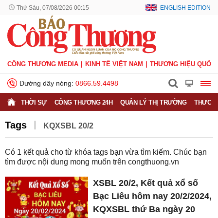
Thứ Sáu, 07/08/2026 00:15
ENGLISH EDITION
CÔNG THƯƠNG MEDIA
KINH TẾ VIỆT NAM
THƯƠNG HIỆU QUỐC 
Đường dây nóng:
0866.59.4498
THỜI SỰ
CÔNG THƯƠNG 24H
QUẢN LÝ THỊ TRƯỜNG
THƯƠNG
Tags
KQXSBL 20/2
Có
1
kết quả cho từ khóa tags bạn vừa tìm kiếm. Chúc bạn
tìm được nội dung mong muốn trên
congthuong.vn
XSBL 20/2, Kết quả xổ số
Bạc Liêu hôm nay 20/2/2024,
KQXSBL thứ Ba ngày 20