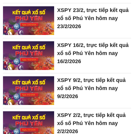
XSPY 23/2, trực tiếp kết quả
xổ số Phú Yên hôm nay
23/2/2026
XSPY 16/2, trực tiếp kết quả
xổ số Phú Yên hôm nay
16/2/2026
XSPY 9/2, trực tiếp kết quả
xổ số Phú Yên hôm nay
9/2/2026
XSPY 2/2, trực tiếp kết quả
xổ số Phú Yên hôm nay
2/2/2026