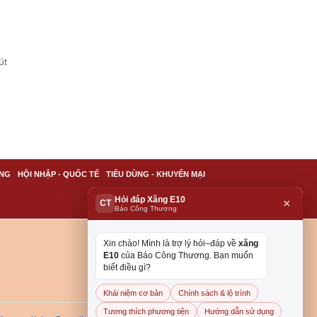
út
NG
HỘI NHẬP - QUỐC TẾ
TIÊU DÙNG - KHUYẾN MẠI
Hỏi đáp Xăng E10
×
CT
Báo Công Thương
Xin chào! Mình là trợ lý hỏi–đáp về
xăng
E10
của Báo Công Thương. Bạn muốn
biết điều gì?
Khái niệm cơ bản
Chính sách & lộ trình
Tương thích phương tiện
Hướng dẫn sử dụng