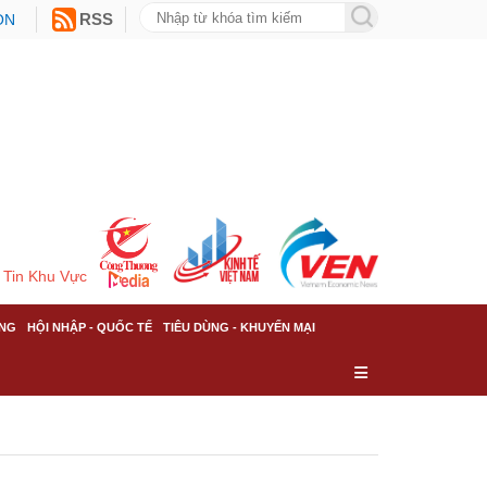
ON
RSS
Tin Khu Vực
NG
HỘI NHẬP - QUỐC TẾ
TIÊU DÙNG - KHUYẾN MẠI