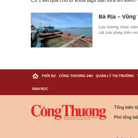
Có
1
kết quả cho từ khóa tags bạn vừa tìm kiếm
Bà Rịa – Vũng T
Lực lượng chức năng
cát trái phép trên 
THỜI SỰ
CÔNG THƯƠNG 24H
QUẢN LÝ THỊ TRƯỜNG
BẠN ĐỌC
Tổng biên t
Phó tổng bi