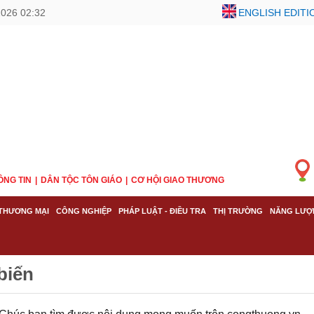
2026 02:32
ENGLISH EDITI
ÔNG TIN
DÂN TỘC TÔN GIÁO
CƠ HỘI GIAO THƯƠNG
THƯƠNG MẠI
CÔNG NGHIỆP
PHÁP LUẬT - ĐIỀU TRA
THỊ TRƯỜNG
NĂNG LƯỢ
 biển