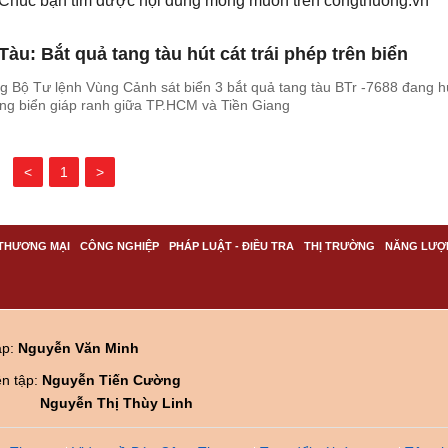
. Chúc bạn tìm được nội dung mong muốn trên
congthuong.vn
àu: Bắt quả tang tàu hút cát trái phép trên biển
 Bộ Tư lệnh Vùng Cảnh sát biển 3 bắt quả tang tàu BTr -7688 đang h
vùng biển giáp ranh giữa TP.HCM và Tiền Giang
<
1
>
THƯƠNG MẠI
CÔNG NGHIỆP
PHÁP LUẬT - ĐIỀU TRA
THỊ TRƯỜNG
NĂNG LƯỢ
ập:
Nguyễn Văn Minh
ên tập:
Nguyễn Tiến Cường
Nguyễn Thị Thùy Linh