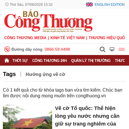
Thứ Sáu, 07/08/2026 15:32
ENGLISH EDITION
CÔNG THƯƠNG MEDIA
KINH TẾ VIỆT NAM
THƯƠNG HIỆU QUỐC 
Đường dây nóng:
0866.59.4498
THỜI SỰ
CÔNG THƯƠNG 24H
QUẢN LÝ THỊ TRƯỜNG
THƯƠNG
Tags
Hưởng ứng vẽ cờ
Có
1
kết quả cho từ khóa tags bạn vừa tìm kiếm. Chúc bạn
tìm được nội dung mong muốn trên
congthuong.vn
Vẽ cờ Tổ quốc: Thể hiện
lòng yêu nước nhưng cần
giữ sự trang nghiêm của