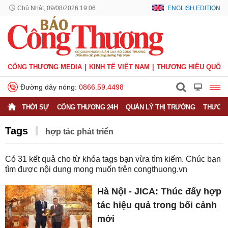
Chủ Nhật, 09/08/2026 19:06
ENGLISH EDITION
CÔNG THƯƠNG MEDIA
KINH TẾ VIỆT NAM
THƯƠNG HIỆU QUỐC 
Đường dây nóng:
0866.59.4498
THỜI SỰ
CÔNG THƯƠNG 24H
QUẢN LÝ THỊ TRƯỜNG
THƯƠNG
Tags
hợp tác phát triển
Có
31
kết quả cho từ khóa tags bạn vừa tìm kiếm. Chúc bạn
tìm được nội dung mong muốn trên
congthuong.vn
Hà Nội - JICA: Thúc đẩy hợp
tác hiệu quả trong bối cảnh
mới