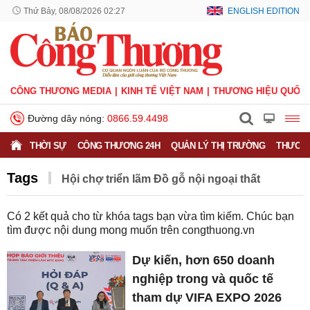
Thứ Bảy, 08/08/2026 02:27
ENGLISH EDITION
CÔNG THƯƠNG MEDIA
KINH TẾ VIỆT NAM
THƯƠNG HIỆU QUỐC 
Đường dây nóng:
0866.59.4498
THỜI SỰ
CÔNG THƯƠNG 24H
QUẢN LÝ THỊ TRƯỜNG
THƯƠNG
Tags
Hội chợ triển lãm Đồ gỗ nội ngoại thất
Có
2
kết quả cho từ khóa tags bạn vừa tìm kiếm. Chúc bạn
tìm được nội dung mong muốn trên
congthuong.vn
Dự kiến, hơn 650 doanh
nghiệp trong và quốc tế
tham dự VIFA EXPO 2026