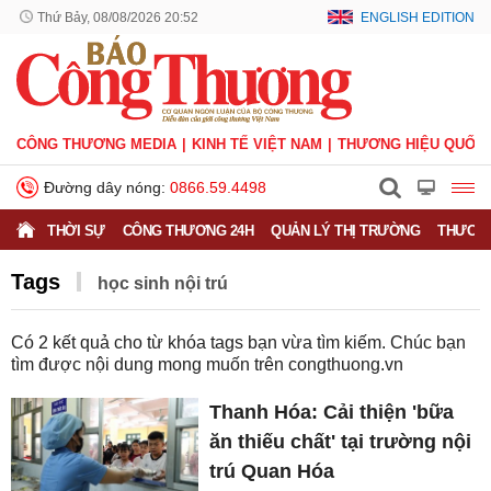
Thứ Bảy, 08/08/2026 20:52
ENGLISH EDITION
CÔNG THƯƠNG MEDIA
KINH TẾ VIỆT NAM
THƯƠNG HIỆU QUỐC 
Đường dây nóng:
0866.59.4498
THỜI SỰ
CÔNG THƯƠNG 24H
QUẢN LÝ THỊ TRƯỜNG
THƯƠNG
Tags
học sinh nội trú
Có
2
kết quả cho từ khóa tags bạn vừa tìm kiếm. Chúc bạn
tìm được nội dung mong muốn trên
congthuong.vn
Thanh Hóa: Cải thiện 'bữa
ăn thiếu chất' tại trường nội
trú Quan Hóa