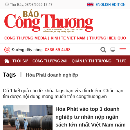
Thứ Bảy, 08/08/2026 17:47
ENGLISH EDITION
CÔNG THƯƠNG MEDIA
KINH TẾ VIỆT NAM
THƯƠNG HIỆU QUỐC 
Đường dây nóng:
0866.59.4498
THỜI SỰ
CÔNG THƯƠNG 24H
QUẢN LÝ THỊ TRƯỜNG
THƯƠNG
Tags
Hòa Phát doanh nghiệp
Có
1
kết quả cho từ khóa tags bạn vừa tìm kiếm. Chúc bạn
tìm được nội dung mong muốn trên
congthuong.vn
Hòa Phát vào top 3 doanh
nghiệp tư nhân nộp ngân
sách lớn nhất Việt Nam năm