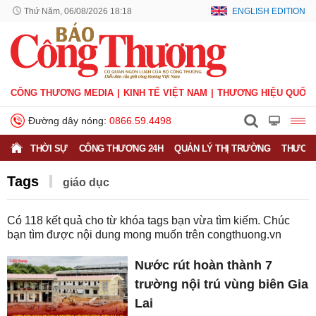
Thứ Năm, 06/08/2026 18:18
ENGLISH EDITION
CÔNG THƯƠNG MEDIA
KINH TẾ VIỆT NAM
THƯƠNG HIỆU QUỐC 
Đường dây nóng:
0866.59.4498
THỜI SỰ
CÔNG THƯƠNG 24H
QUẢN LÝ THỊ TRƯỜNG
THƯƠNG
Tags
giáo dục
Có
118
kết quả cho từ khóa tags bạn vừa tìm kiếm. Chúc
bạn tìm được nội dung mong muốn trên
congthuong.vn
Nước rút hoàn thành 7
trường nội trú vùng biên Gia
Lai