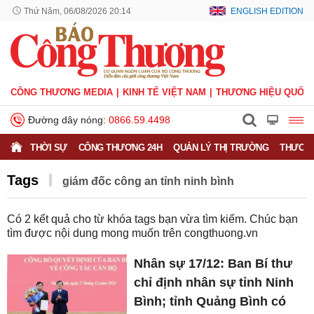
Thứ Năm, 06/08/2026 20:14
ENGLISH EDITION
CÔNG THƯƠNG MEDIA
KINH TẾ VIỆT NAM
THƯƠNG HIỆU QUỐC 
Đường dây nóng:
0866.59.4498
THỜI SỰ
CÔNG THƯƠNG 24H
QUẢN LÝ THỊ TRƯỜNG
THƯƠNG
Tags
giám đốc công an tỉnh ninh bình
Có
2
kết quả cho từ khóa tags bạn vừa tìm kiếm. Chúc bạn
tìm được nội dung mong muốn trên
congthuong.vn
Nhân sự 17/12: Ban Bí thư
chỉ định nhân sự tỉnh Ninh
Bình; tỉnh Quảng Bình có