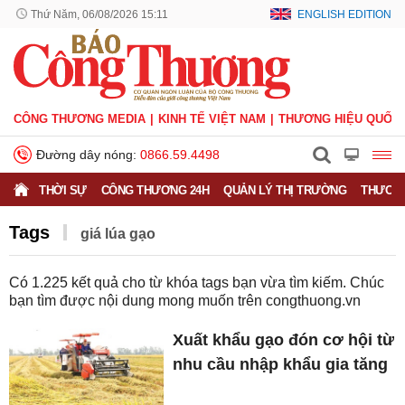
Thứ Năm, 06/08/2026 15:11
ENGLISH EDITION
CÔNG THƯƠNG MEDIA
KINH TẾ VIỆT NAM
THƯƠNG HIỆU QUỐC 
Đường dây nóng:
0866.59.4498
THỜI SỰ
CÔNG THƯƠNG 24H
QUẢN LÝ THỊ TRƯỜNG
THƯƠNG
Tags
​​​​​​​​​​​​​​​​​​​​​giá lúa gạo
Có
1.225
kết quả cho từ khóa tags bạn vừa tìm kiếm. Chúc
bạn tìm được nội dung mong muốn trên
congthuong.vn
Xuất khẩu gạo đón cơ hội từ
nhu cầu nhập khẩu gia tăng