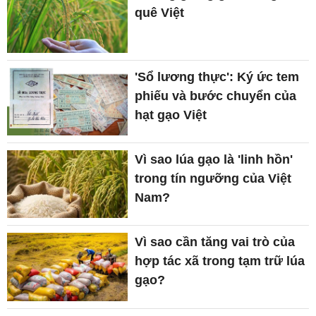
quê Việt
'Sổ lương thực': Ký ức tem
phiếu và bước chuyển của
hạt gạo Việt
Vì sao lúa gạo là 'linh hồn'
trong tín ngưỡng của Việt
Nam?
Vì sao cần tăng vai trò của
hợp tác xã trong tạm trữ lúa
gạo?