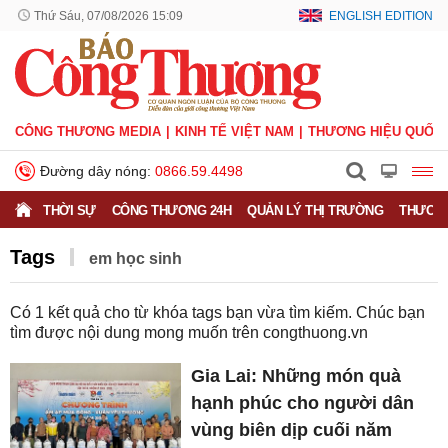
Thứ Sáu, 07/08/2026 15:09
ENGLISH EDITION
CÔNG THƯƠNG MEDIA
KINH TẾ VIỆT NAM
THƯƠNG HIỆU QUỐC 
Đường dây nóng:
0866.59.4498
THỜI SỰ
CÔNG THƯƠNG 24H
QUẢN LÝ THỊ TRƯỜNG
THƯƠNG
Tags
em học sinh
Có
1
kết quả cho từ khóa tags bạn vừa tìm kiếm. Chúc bạn
tìm được nội dung mong muốn trên
congthuong.vn
Gia Lai: Những món quà
hạnh phúc cho người dân
vùng biên dịp cuối năm