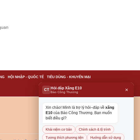
quan
NG
HỘI NHẬP - QUỐC TẾ
TIÊU DÙNG - KHUYẾN MẠI
Hỏi đáp Xăng E10
×
CT
Báo Công Thương
Xin chào! Mình là trợ lý hỏi–đáp về
xăng
E10
của Báo Công Thương. Bạn muốn
biết điều gì?
Khái niệm cơ bản
Chính sách & lộ trình
Tương thích phương tiện
Hướng dẫn sử dụng