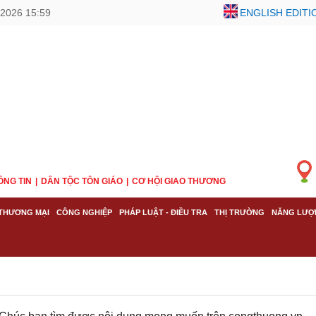
/2026 15:59
ENGLISH EDITI
ÔNG TIN
DÂN TỘC TÔN GIÁO
CƠ HỘI GIAO THƯƠNG
THƯƠNG MẠI
CÔNG NGHIỆP
PHÁP LUẬT - ĐIỀU TRA
THỊ TRƯỜNG
NĂNG LƯỢ