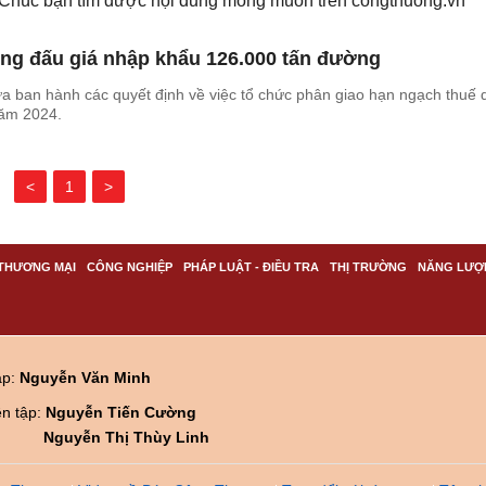
. Chúc bạn tìm được nội dung mong muốn trên
congthuong.vn
g đấu giá nhập khẩu 126.000 tấn đường
 ban hành các quyết định về việc tổ chức phân giao hạn ngạch thuế 
ăm 2024.
<
1
>
THƯƠNG MẠI
CÔNG NGHIỆP
PHÁP LUẬT - ĐIỀU TRA
THỊ TRƯỜNG
NĂNG LƯỢ
ập:
Nguyễn Văn Minh
ên tập:
Nguyễn Tiến Cường
Nguyễn Thị Thùy Linh