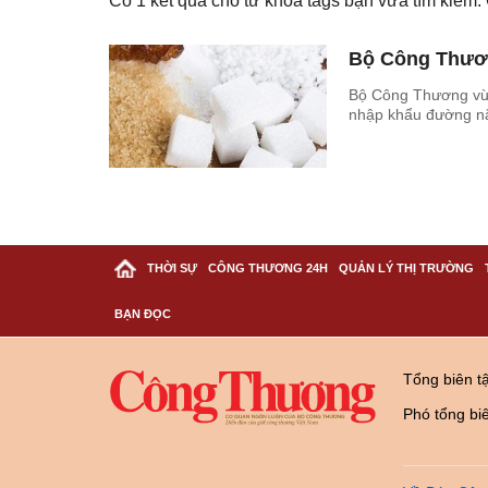
Có
1
kết quả cho từ khóa tags bạn vừa tìm kiếm
Bộ Công Thươn
Bộ Công Thương vừa
nhập khẩu đường n
THỜI SỰ
CÔNG THƯƠNG 24H
QUẢN LÝ THỊ TRƯỜNG
BẠN ĐỌC
Tổng biên t
Phó tổng bi