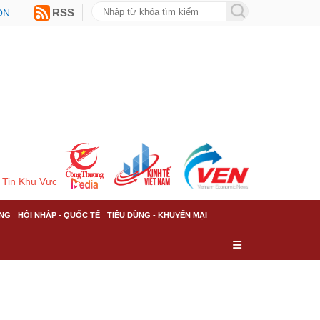
ON
RSS
Tin Khu Vực
NG
HỘI NHẬP - QUỐC TẾ
TIÊU DÙNG - KHUYẾN MẠI