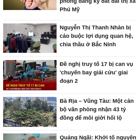
phòng đăng ký đất đai thị xã
Phú Mỹ
Nguyễn Thị Thanh Nhàn bị
cáo buộc lợi dụng quan hệ,
chia thầu ở Bắc Ninh
Đề nghị truy tố 17 bị can vụ
'chuyến bay giải cứu' giai
đoạn 2
Bà Rịa – Vũng Tàu: Một cán
bộ văn phòng nhận 43 tỷ
đồng để môi giới hối lộ
Quảng Ngãi: Khởi tố nguyên