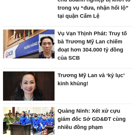
trong vụ “đưa, nhận hối lộ”
tại quận Cẩm Lệ
Vụ Vạn Thịnh Phát: Truy tố
bà Trương Mỹ Lan chiếm
đoạt hơn 304.000 tỷ đồng
của SCB
Trương Mỹ Lan và ‘kỷ lục’
kinh khủng!
Quảng Ninh: Xét xử cựu
giám đốc Sở GD&ĐT cùng
nhiều đồng phạm