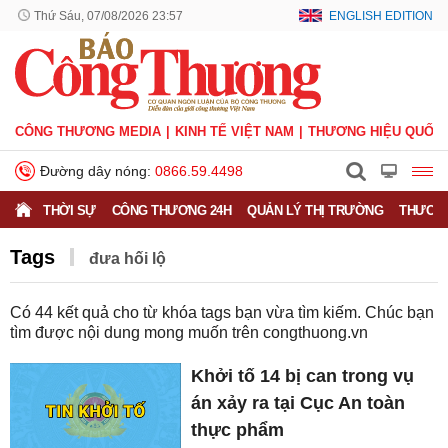
Thứ Sáu, 07/08/2026 23:57
ENGLISH EDITION
CÔNG THƯƠNG MEDIA
KINH TẾ VIỆT NAM
THƯƠNG HIỆU QUỐC 
Đường dây nóng:
0866.59.4498
THỜI SỰ
CÔNG THƯƠNG 24H
QUẢN LÝ THỊ TRƯỜNG
THƯƠNG
Tags
đưa hối lộ
Có
44
kết quả cho từ khóa tags bạn vừa tìm kiếm. Chúc bạn
tìm được nội dung mong muốn trên
congthuong.vn
Khởi tố 14 bị can trong vụ
án xảy ra tại Cục An toàn
thực phẩm