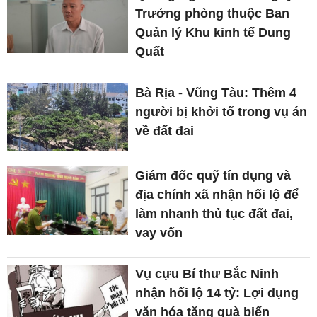
Trưởng phòng thuộc Ban
Quản lý Khu kinh tế Dung
Quất
Bà Rịa - Vũng Tàu: Thêm 4
người bị khởi tố trong vụ án
về đất đai
Giám đốc quỹ tín dụng và
địa chính xã nhận hối lộ để
làm nhanh thủ tục đất đai,
vay vốn
Vụ cựu Bí thư Bắc Ninh
nhận hối lộ 14 tỷ: Lợi dụng
văn hóa tặng quà biến