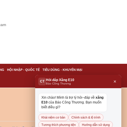
 cam
NG
HỘI NHẬP - QUỐC TẾ
TIÊU DÙNG - KHUYẾN MẠI
Hỏi đáp Xăng E10
×
CT
Báo Công Thương
Xin chào! Mình là trợ lý hỏi–đáp về
xăng
E10
của Báo Công Thương. Bạn muốn
biết điều gì?
Khái niệm cơ bản
Chính sách & lộ trình
Tương thích phương tiện
Hướng dẫn sử dụng