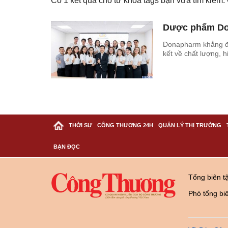
Có
1
kết quả cho từ khóa tags bạn vừa tìm kiếm
Dược phẩm Do
Donapharm khẳng đị
kết về chất lượng, 
THỜI SỰ
CÔNG THƯƠNG 24H
QUẢN LÝ THỊ TRƯỜNG
BẠN ĐỌC
Tổng biên t
Phó tổng bi