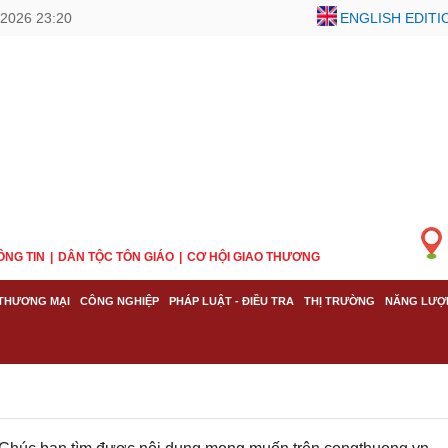
2026 23:20
ENGLISH EDITI
ÔNG TIN
DÂN TỘC TÔN GIÁO
CƠ HỘI GIAO THƯƠNG
THƯƠNG MẠI
CÔNG NGHIỆP
PHÁP LUẬT - ĐIỀU TRA
THỊ TRƯỜNG
NĂNG LƯỢ