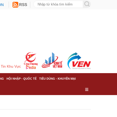
ON
RSS
Tin Khu Vực
NG
HỘI NHẬP - QUỐC TẾ
TIÊU DÙNG - KHUYẾN MẠI