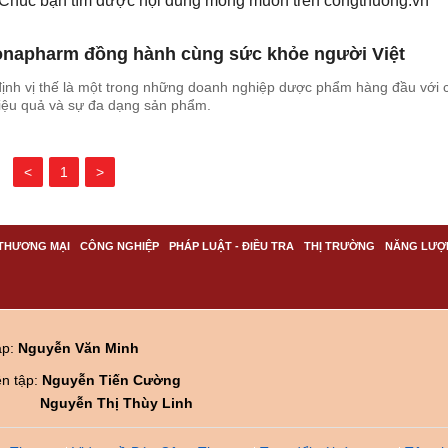
. Chúc bạn tìm được nội dung mong muốn trên
congthuong.vn
napharm đồng hành cùng sức khỏe người Việt
nh vị thế là một trong những doanh nghiệp dược phẩm hàng đầu với
hiệu quả và sự đa dạng sản phẩm.
<
1
>
THƯƠNG MẠI
CÔNG NGHIỆP
PHÁP LUẬT - ĐIỀU TRA
THỊ TRƯỜNG
NĂNG LƯỢ
ập:
Nguyễn Văn Minh
ên tập:
Nguyễn Tiến Cường
Nguyễn Thị Thùy Linh