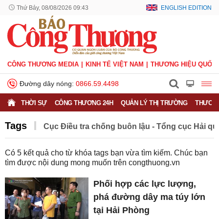
Thứ Bảy, 08/08/2026 09:43
ENGLISH EDITION
CÔNG THƯƠNG MEDIA
KINH TẾ VIỆT NAM
THƯƠNG HIỆU QUỐC 
Đường dây nóng:
0866.59.4498
THỜI SỰ
CÔNG THƯƠNG 24H
QUẢN LÝ THỊ TRƯỜNG
THƯƠNG
Tags
Cục Điều tra chống buôn lậu - Tổng cục Hải q
Có
5
kết quả cho từ khóa tags bạn vừa tìm kiếm. Chúc bạn
tìm được nội dung mong muốn trên
congthuong.vn
Phối hợp các lực lượng,
phá đường dây ma túy lớn
tại Hải Phòng