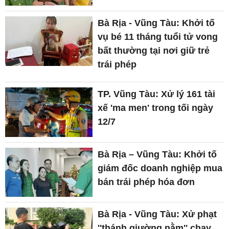
Bà Rịa - Vũng Tàu: Khởi tố
vụ bé 11 tháng tuổi tử vong
bất thường tại nơi giữ trẻ
trái phép
TP. Vũng Tàu: Xử lý 161 tài
xế 'ma men' trong tối ngày
12/7
Bà Rịa – Vũng Tàu: Khởi tố
giám đốc doanh nghiệp mua
bán trái phép hóa đơn
Bà Rịa - Vũng Tàu: Xử phạt
''thánh giường nằm'' chạy