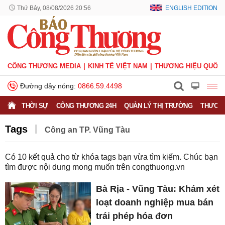
Thứ Bảy, 08/08/2026 20:56
ENGLISH EDITION
CÔNG THƯƠNG MEDIA
KINH TẾ VIỆT NAM
THƯƠNG HIỆU QUỐC 
Đường dây nóng:
0866.59.4498
THỜI SỰ
CÔNG THƯƠNG 24H
QUẢN LÝ THỊ TRƯỜNG
THƯƠNG
Tags
Công an TP. Vũng Tàu
Có
10
kết quả cho từ khóa tags bạn vừa tìm kiếm. Chúc bạn
tìm được nội dung mong muốn trên
congthuong.vn
Bà Rịa - Vũng Tàu: Khám xét
loạt doanh nghiệp mua bán
trái phép hóa đơn