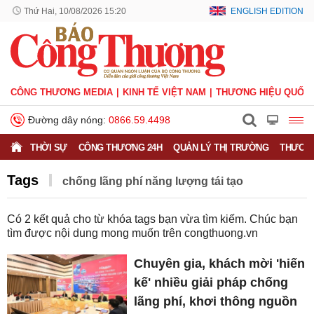
Thứ Hai, 10/08/2026 15:20
ENGLISH EDITION
CÔNG THƯƠNG MEDIA
KINH TẾ VIỆT NAM
THƯƠNG HIỆU QUỐC 
Đường dây nóng:
0866.59.4498
THỜI SỰ
CÔNG THƯƠNG 24H
QUẢN LÝ THỊ TRƯỜNG
THƯƠNG
Tags
chống lãng phí năng lượng tái tạo
Có
2
kết quả cho từ khóa tags bạn vừa tìm kiếm. Chúc bạn
tìm được nội dung mong muốn trên
congthuong.vn
Chuyên gia, khách mời 'hiến
kế' nhiều giải pháp chống
lãng phí, khơi thông nguồn