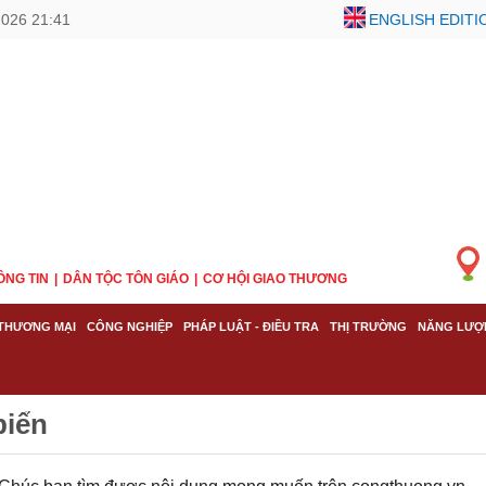
2026 21:41
ENGLISH EDITI
ÔNG TIN
DÂN TỘC TÔN GIÁO
CƠ HỘI GIAO THƯƠNG
THƯƠNG MẠI
CÔNG NGHIỆP
PHÁP LUẬT - ĐIỀU TRA
THỊ TRƯỜNG
NĂNG LƯỢ
biển