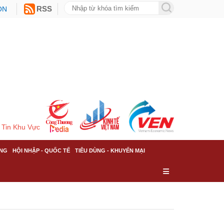
ON
RSS
Tin Khu Vực
NG
HỘI NHẬP - QUỐC TẾ
TIÊU DÙNG - KHUYẾN MẠI