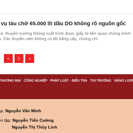
õ vụ tàu chở 65.000 lít dầu DO không rõ nguồn gốc
tra, thuyền trưởng không xuất trình được giấy tờ liên quan chứng minh
. Các thuyền viên không có đủ bằng cấp, chứng chỉ.
<
1
>
THƯƠNG MẠI
CÔNG NGHIỆP
PHÁP LUẬT - ĐIỀU TRA
THỊ TRƯỜNG
NĂNG LƯỢ
ập:
Nguyễn Văn Minh
ên tập:
Nguyễn Tiến Cường
Nguyễn Thị Thùy Linh