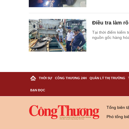
Điều tra làm r
Tại thời điểm kiểm 
nguồn gốc hàng hóa
THỜI SỰ
CÔNG THƯƠNG 24H
QUẢN LÝ THỊ TRƯỜNG
BẠN ĐỌC
Tổng biên t
Phó tổng bi