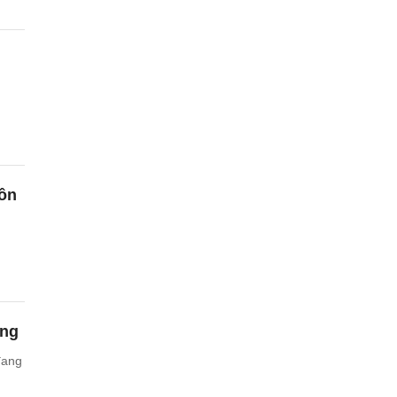
uồn
ang
đang