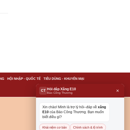
NG
HỘI NHẬP - QUỐC TẾ
TIÊU DÙNG - KHUYẾN MẠI
Hỏi đáp Xăng E10
×
CT
Báo Công Thương
Xin chào! Mình là trợ lý hỏi–đáp về
xăng
E10
của Báo Công Thương. Bạn muốn
biết điều gì?
Khái niệm cơ bản
Chính sách & lộ trình