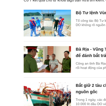
Có
7
kết quả cho từ khóa tags bạn vừa tìm kiếm
Bộ Tư lệnh Vùn
Tổ công tác Bộ Tư l
DO không rõ nguồn 
Bà Rịa - Vũng T
để đánh bắt tr
Công an tỉnh Bà Rịa
rối hoạt động của ph
Bắt giữ 2 tàu 
nguồn gốc
Trong 1 ngày, các đơ
10.000 lít dầu DO v