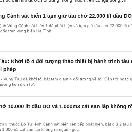
. Chúc bạn tìm được nội dung mong muốn trên
congthuong.vn
g Cảnh sát biển 1 tạm giữ tàu chở 22.000 lít dầu DO
ệnh Vùng Cảnh sát biển 1 đã phát hiện và tạm giữ tàu chở 22.000 lít d
gốc trên vùng biển Hà Tĩnh.
àu: Khởi tố 4 đối tượng tháo thiết bị hành trình tàu 
ái phép
 - Vũng Tàu đã khởi tố, bắt tạm giam 4 đối tượng về tội 'Cản trở hoặc 
ương tiện điện tử'.
chở 10.000 lít dầu DO và 1.000m3 cát san lấp không r
n vị thuộc Bộ Tư lệnh Cảnh sát biển liên tiếp phát hiện, bắt giữ 2 tàu 
à 1.000m3 cát san lấp không rõ nguồn gốc.