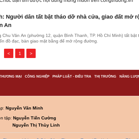
. Chúc bạn tìm được nội dung mong muốn trên
congthuong.vn
h: Người dân tất bật tháo dỡ nhà cửa, giao đất mở 
n An
g Chu Văn An (phường 12, quận Bình Thanh, TP. Hồ Chí Minh) tất bật 
yển đồ đạc, bàn giao mặt bằng để mở rộng đường.
<
1
>
THƯƠNG MẠI
CÔNG NGHIỆP
PHÁP LUẬT - ĐIỀU TRA
THỊ TRƯỜNG
NĂNG LƯỢ
ập:
Nguyễn Văn Minh
ên tập:
Nguyễn Tiến Cường
Nguyễn Thị Thùy Linh