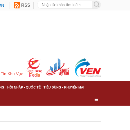
ON
RSS
Tin Khu Vực
NG
HỘI NHẬP - QUỐC TẾ
TIÊU DÙNG - KHUYẾN MẠI