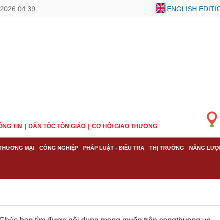
2026 04:39
ENGLISH EDITI
ÔNG TIN
DÂN TỘC TÔN GIÁO
CƠ HỘI GIAO THƯƠNG
THƯƠNG MẠI
CÔNG NGHIỆP
PHÁP LUẬT - ĐIỀU TRA
THỊ TRƯỜNG
NĂNG LƯỢ