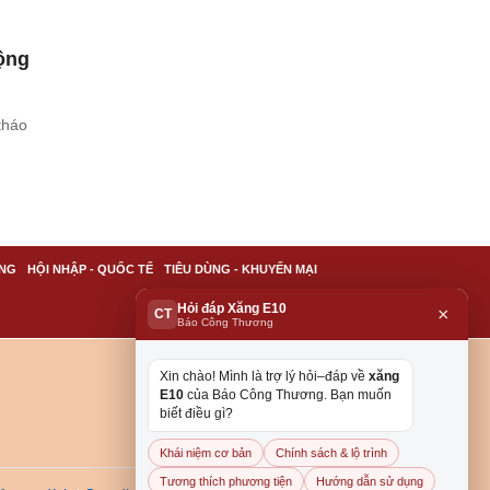
rộng
tháo
NG
HỘI NHẬP - QUỐC TẾ
TIÊU DÙNG - KHUYẾN MẠI
Hỏi đáp Xăng E10
×
CT
Báo Công Thương
Xin chào! Mình là trợ lý hỏi–đáp về
xăng
E10
của Báo Công Thương. Bạn muốn
biết điều gì?
Khái niệm cơ bản
Chính sách & lộ trình
Tương thích phương tiện
Hướng dẫn sử dụng