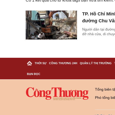
Có
1
kết quả cho từ khóa tags bạn vừa tìm kiếm
TP. Hồ Chí Min
đường Chu Vă
Người dân tại đườn
dỡ nhà cửa, di chu
THỜI SỰ
CÔNG THƯƠNG 24H
QUẢN LÝ THỊ TRƯỜNG
BẠN ĐỌC
Tổng biên t
Phó tổng bi