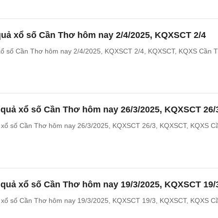
 quả xổ số Cần Thơ hôm nay 2/4/2025, KQXSCT 2/4
 xổ số Cần Thơ hôm nay 2/4/2025, KQXSCT 2/4, KQXSCT, KQXS Cần T
t quả xổ số Cần Thơ hôm nay 26/3/2025, KQXSCT 26/
ả xổ số Cần Thơ hôm nay 26/3/2025, KQXSCT 26/3, KQXSCT, KQXS C
t quả xổ số Cần Thơ hôm nay 19/3/2025, KQXSCT 19/
ả xổ số Cần Thơ hôm nay 19/3/2025, KQXSCT 19/3, KQXSCT, KQXS C