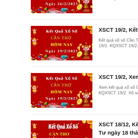
XSCT 19/2, Kế
Kết quả xổ số Cần
19/2. KQXSCT 19/2.
XSCT 19/2, Xem
Xem kết quả xổ số C
KQXSCT 19/2. Xổ số
XSCT 18/12, K
Tư ngày 18 th