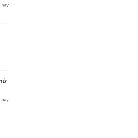
m nay
thứ
m nay