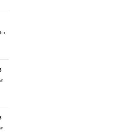
hơ,
3
ần
3
ần