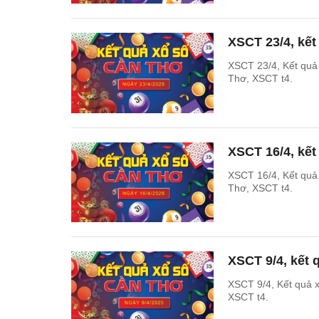
XSCT 23/4, kế
XSCT 23/4, Kết qu
Thơ, XSCT t4.
XSCT 16/4, kế
XSCT 16/4, Kết qu
Thơ, XSCT t4.
XSCT 9/4, kết
XSCT 9/4, Kết quả
XSCT t4.