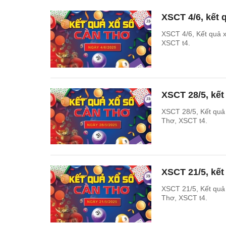
XSCT 4/6, kết
XSCT 4/6, Kết quả
XSCT t4.
XSCT 28/5, kế
XSCT 28/5, Kết qu
Thơ, XSCT t4.
XSCT 21/5, kế
XSCT 21/5, Kết qu
Thơ, XSCT t4.