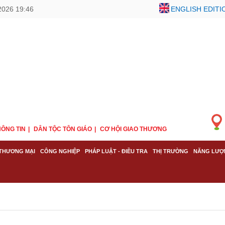
2026 19:46
ENGLISH EDITI
ÔNG TIN
DÂN TỘC TÔN GIÁO
CƠ HỘI GIAO THƯƠNG
THƯƠNG MẠI
CÔNG NGHIỆP
PHÁP LUẬT - ĐIỀU TRA
THỊ TRƯỜNG
NĂNG LƯỢ