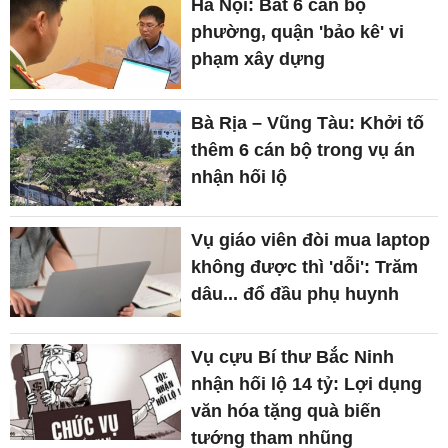
Hà Nội: Bắt 6 cán bộ
phường, quận 'bảo kê' vi
phạm xây dựng
Bà Rịa – Vũng Tàu: Khởi tố
thêm 6 cán bộ trong vụ án
nhận hối lộ
Vụ giáo viên đòi mua laptop
không được thì 'dỗi': Trăm
dâu... đổ đầu phụ huynh
Vụ cựu Bí thư Bắc Ninh
nhận hối lộ 14 tỷ: Lợi dụng
văn hóa tặng quà biến
tướng tham nhũng