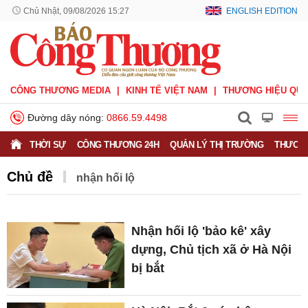
Chủ Nhật, 09/08/2026 15:27
ENGLISH EDITION
CÔNG THƯƠNG MEDIA
KINH TẾ VIỆT NAM
THƯƠNG HIỆU QUỐ
Đường dây nóng:
0866.59.4498
THỜI SỰ
CÔNG THƯƠNG 24H
QUẢN LÝ THỊ TRƯỜNG
THƯƠNG
Chủ đề
nhận hối lộ
Nhận hối lộ 'bảo kê' xây
dựng, Chủ tịch xã ở Hà Nội
bị bắt