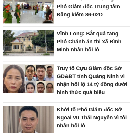
Phó Giám đốc Trung tâm
Đăng kiểm 86-02D
Vĩnh Long: Bắt quả tang
Phó Chánh án thị xã Bình
Minh nhận hối lộ
Truy tố Cựu Giám đốc Sở
GD&ĐT tỉnh Quảng Ninh vì
nhận hối lộ 14 tỷ đồng dưới
hình thức quà biếu
Khởi tố Phó Giám đốc Sở
Ngoại vụ Thái Nguyên vì tội
nhận hối lộ