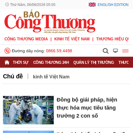
Thứ Năm, 06/08/2026 05:05
ENGLISH EDITION
CÔNG THƯƠNG MEDIA
KINH TẾ VIỆT NAM
THƯƠNG HIỆU QUỐ
Đường dây nóng:
0866.59.4498
THỜI SỰ
CÔNG THƯƠNG 24H
QUẢN LÝ THỊ TRƯỜNG
THƯƠNG
Chủ đề
kinh tế Việt Nam
Đồng bộ giải pháp, hiện
thực hóa mục tiêu tăng
trưởng 2 con số