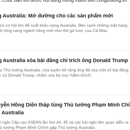
ếm. Chúc bạn tìm được nội dung mong muốn trên
congthuong.vn
g Australia: Mở đường cho các sản phẩm mới
có cơ hội lớn để xuất khẩu sang Australia. Bên cạnh những mặt hàng
ở rộng sang ngành hàng mới như thịt gà tươi, cua Cà Mau.
Australia xóa bài đăng chỉ trích ông Donald Trump
 Thủ tướng Australia, vừa tuyên bố rằng ông đã xóa một số bài đăng 
c cử Donald Trump, nhằm xóa bỏ mọi 'hiềm khích'.
yễn Hồng Diên tháp tùng Thủ tướng Phạm Minh Ch
Australia
 nghị Cấp cao ASEAN lần thứ 44, 45 và các hội nghị liên quan diễn ra 
hủ tướng Phạm Minh Chính gặp Thủ tướng Australia.