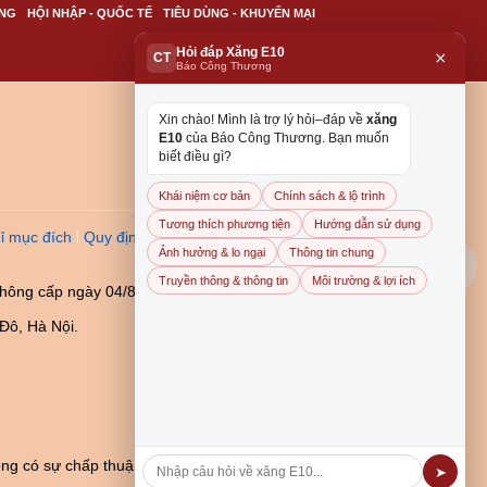
NG
HỘI NHẬP - QUỐC TẾ
TIÊU DÙNG - KHUYẾN MẠI
Hỏi đáp Xăng E10
×
CT
Báo Công Thương
Xin chào! Mình là trợ lý hỏi–đáp về
xăng
E10
của Báo Công Thương. Bạn muốn
biết điều gì?
Khái niệm cơ bản
Chính sách & lộ trình
Tương thích phương tiện
Hướng dẫn sử dụng
ỉ mục đích
Quy định dẫn
Ảnh hưởng & lo ngại
Thông tin chung
Truyền thông & thông tin
Môi trường & lợi ích
thông cấp ngày 04/8/2023
Đô, Hà Nội.
ng có sự chấp thuận bằng
➤