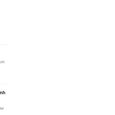
chỉ
ính
tại