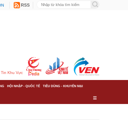
ON
RSS
Tin Khu Vực
NG
HỘI NHẬP - QUỐC TẾ
TIÊU DÙNG - KHUYẾN MẠI