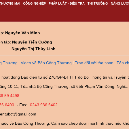
THƯƠNG MẠI
CÔNG NGHIỆP
PHÁP LUẬT - ĐIỀU TRA
THỊ TRƯỜNG
NĂNG LƯỢ
ập:
Nguyễn Văn Minh
ên tập:
Nguyễn Tiến Cường
Nguyễn Thị Thùy Linh
g Thương
Video về Báo Công Thương
Trao đổi với tòa soạn
Tôn ch
 hoạt động Báo điện tử số 276/GP-BTTTT do Bộ Thông tin và Truyền 
ầng 10-11, Tòa nhà Bộ Công Thương, số 655 Phạm Văn Đồng, Nghĩa 
66.59.4498
36.6400
- Fax:
0243.936.6402
ientubct@gmail.com
huộc về Báo Công Thương. Cấm sao chép dưới mọi hình thức nếu khô