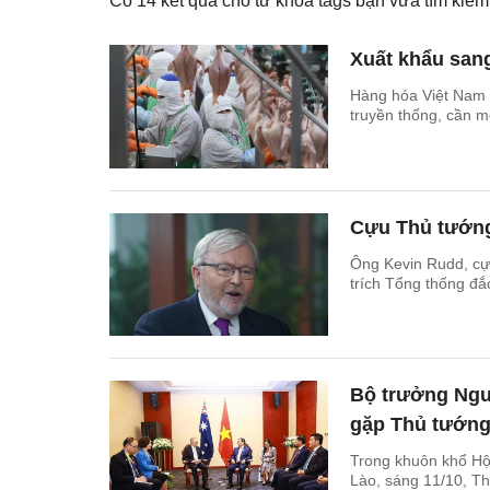
Có
14
kết quả cho từ khóa tags bạn vừa tìm ki
Xuất khẩu san
Hàng hóa Việt Nam 
truyền thống, cần m
Cựu Thủ tướng 
Ông Kevin Rudd, cựu
trích Tổng thống đắ
Bộ trưởng Ngu
gặp Thủ tướng 
Trong khuôn khổ Hội
Lào, sáng 11/10, T