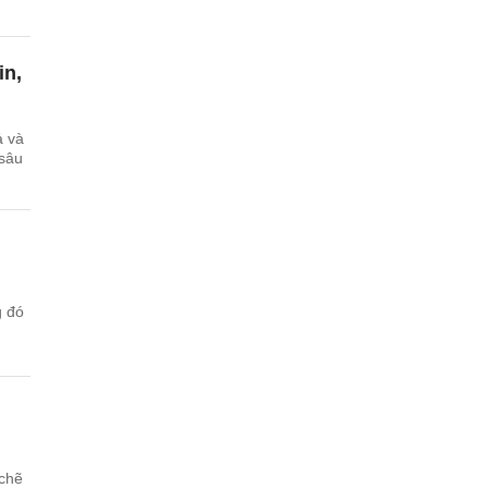
in,
ả và
 sâu
g đó
 chẽ