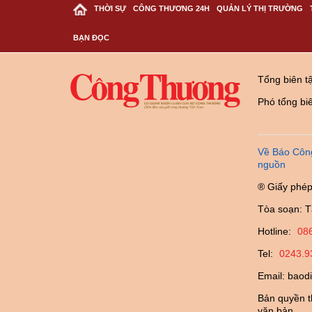
THỜI SỰ
CÔNG THƯƠNG 24H
QUẢN LÝ THỊ TRƯỜNG
BẠN ĐỌC
Tổng biên t
Phó tổng bi
Về Báo Côn
nguồn
® Giấy phép
Tòa soạn: T
Hotline:
08
Tel:
0243.9
Email:
baod
Bản quyền t
văn bản.