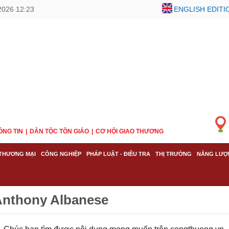
2026 12:23
ENGLISH EDITI
ÔNG TIN
DÂN TỘC TÔN GIÁO
CƠ HỘI GIAO THƯƠNG
THƯƠNG MẠI
CÔNG NGHIỆP
PHÁP LUẬT - ĐIỀU TRA
THỊ TRƯỜNG
NĂNG LƯỢ
Anthony Albanese