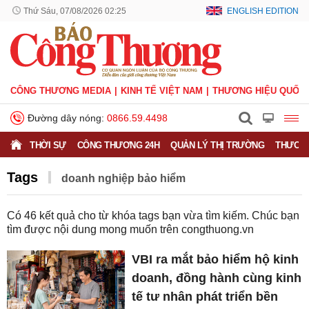
Thứ Sáu, 07/08/2026 02:25
ENGLISH EDITION
CÔNG THƯƠNG MEDIA
KINH TẾ VIỆT NAM
THƯƠNG HIỆU QUỐC 
Đường dây nóng:
0866.59.4498
THỜI SỰ
CÔNG THƯƠNG 24H
QUẢN LÝ THỊ TRƯỜNG
THƯƠNG
Tags
doanh nghiệp bảo hiểm
Có
46
kết quả cho từ khóa tags bạn vừa tìm kiếm. Chúc bạn
tìm được nội dung mong muốn trên
congthuong.vn
VBI ra mắt bảo hiểm hộ kinh
doanh, đồng hành cùng kinh
tế tư nhân phát triển bền