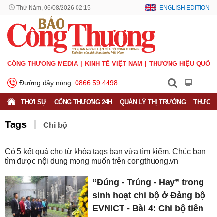
Thứ Năm, 06/08/2026 02:15
ENGLISH EDITION
CÔNG THƯƠNG MEDIA
KINH TẾ VIỆT NAM
THƯƠNG HIỆU QUỐC 
Đường dây nóng:
0866.59.4498
THỜI SỰ
CÔNG THƯƠNG 24H
QUẢN LÝ THỊ TRƯỜNG
THƯƠNG
Tags
Chi bộ
Có
5
kết quả cho từ khóa tags bạn vừa tìm kiếm. Chúc bạn
tìm được nội dung mong muốn trên
congthuong.vn
“Đúng - Trúng - Hay” trong
sinh hoạt chi bộ ở Đảng bộ
EVNICT - Bài 4: Chi bộ tiên