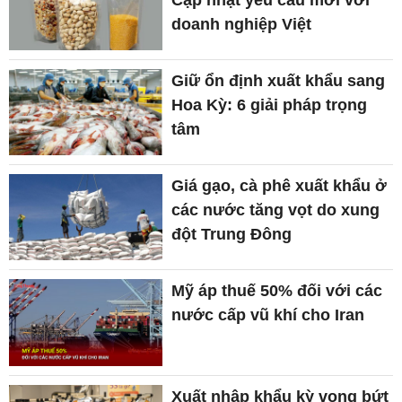
doanh nghiệp Việt
Giữ ổn định xuất khẩu sang
Hoa Kỳ: 6 giải pháp trọng
tâm
Giá gạo, cà phê xuất khẩu ở
các nước tăng vọt do xung
đột Trung Đông
Mỹ áp thuế 50% đối với các
nước cấp vũ khí cho Iran
Xuất nhập khẩu kỳ vọng bứt