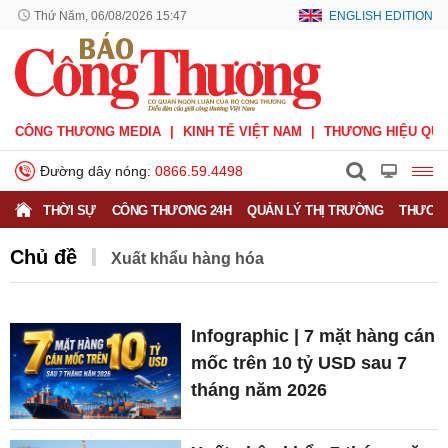
Thứ Năm, 06/08/2026 15:47
ENGLISH EDITION
CÔNG THƯƠNG MEDIA
KINH TẾ VIỆT NAM
THƯƠNG HIỆU QUỐ
Đường dây nóng:
0866.59.4498
THỜI SỰ
CÔNG THƯƠNG 24H
QUẢN LÝ THỊ TRƯỜNG
THƯƠNG
Chủ đề
Xuất khẩu hàng hóa
Infographic | 7 mặt hàng cán
mốc trên 10 tỷ USD sau 7
tháng năm 2026