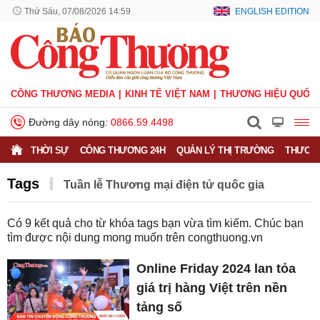
Thứ Sáu, 07/08/2026 14:59
ENGLISH EDITION
CÔNG THƯƠNG MEDIA
KINH TẾ VIỆT NAM
THƯƠNG HIỆU QUỐC 
Đường dây nóng:
0866.59.4498
THỜI SỰ
CÔNG THƯƠNG 24H
QUẢN LÝ THỊ TRƯỜNG
THƯƠNG
Tags
Tuần lễ Thương mại điện tử quốc gia
Có
9
kết quả cho từ khóa tags bạn vừa tìm kiếm. Chúc bạn
tìm được nội dung mong muốn trên
congthuong.vn
Online Friday 2024 lan tỏa
giá trị hàng Việt trên nền
tảng số