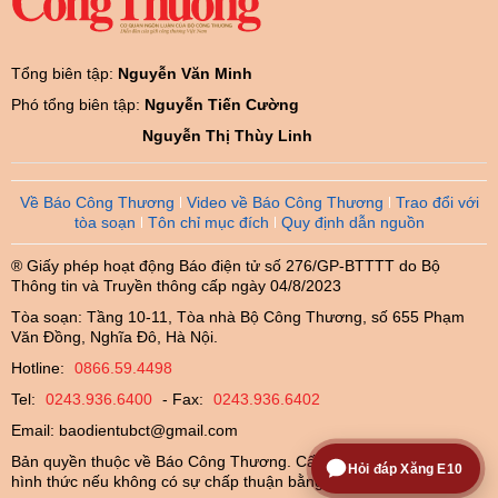
Tổng biên tập:
Nguyễn Văn Minh
Phó tổng biên tập:
Nguyễn Tiến Cường
Nguyễn Thị Thùy Linh
Về Báo Công Thương
Video về Báo Công Thương
Trao đổi với
tòa soạn
Tôn chỉ mục đích
Quy định dẫn nguồn
® Giấy phép hoạt động Báo điện tử số 276/GP-BTTTT do Bộ
Thông tin và Truyền thông cấp ngày 04/8/2023
Tòa soạn: Tầng 10-11, Tòa nhà Bộ Công Thương, số 655 Phạm
Văn Đồng, Nghĩa Đô, Hà Nội.
Hotline:
0866.59.4498
Tel:
0243.936.6400
- Fax:
0243.936.6402
Email:
baodientubct@gmail.com
Bản quyền thuộc về Báo Công Thương. Cấm sao chép dưới mọi
Hỏi đáp Xăng E10
hình thức nếu không có sự chấp thuận bằng văn bản.