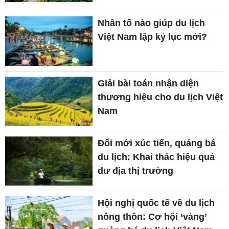
Nhân tố nào giúp du lịch
Việt Nam lập kỷ lục mới?
Giải bài toán nhận diện
thương hiệu cho du lịch Việt
Nam
Đổi mới xúc tiến, quảng bá
du lịch: Khai thác hiệu quả
dư địa thị trường
Hội nghị quốc tế về du lịch
nông thôn: Cơ hội ‘vàng’