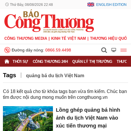
Thứ Bảy, 08/08/2026 22:48
ENGLISH EDITION
CÔNG THƯƠNG MEDIA
KINH TẾ VIỆT NAM
THƯƠNG HIỆU QUỐC 
Đường dây nóng:
0866.59.4498
THỜI SỰ
CÔNG THƯƠNG 24H
QUẢN LÝ THỊ TRƯỜNG
THƯƠNG
Tags
quảng bá du lịch Việt Nam
Có
18
kết quả cho từ khóa tags bạn vừa tìm kiếm. Chúc bạn
tìm được nội dung mong muốn trên
congthuong.vn
Lồng ghép quảng bá hình
ảnh du lịch Việt Nam vào
xúc tiến thương mại