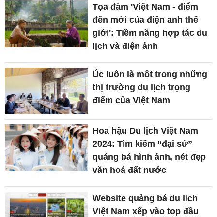
Tọa đàm 'Việt Nam - điểm
đến mới của điện ảnh thế
giới': Tiềm năng hợp tác du
lịch và điện ảnh
Úc luôn là một trong những
thị trường du lịch trọng
điểm của Việt Nam
Hoa hậu Du lịch Việt Nam
2024: Tìm kiếm “đại sứ”
quáng bá hình ảnh, nét đẹp
văn hoá đất nước
Website quảng bá du lịch
Việt Nam xếp vào top đầu