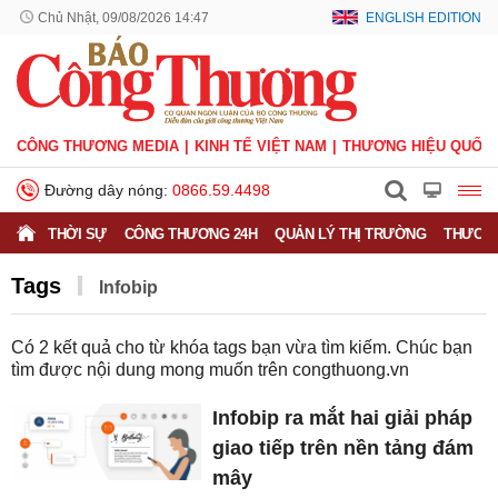
Chủ Nhật, 09/08/2026 14:47
ENGLISH EDITION
CÔNG THƯƠNG MEDIA
KINH TẾ VIỆT NAM
THƯƠNG HIỆU QUỐC 
Đường dây nóng:
0866.59.4498
THỜI SỰ
CÔNG THƯƠNG 24H
QUẢN LÝ THỊ TRƯỜNG
THƯƠNG
Tags
Infobip
Có
2
kết quả cho từ khóa tags bạn vừa tìm kiếm. Chúc bạn
tìm được nội dung mong muốn trên
congthuong.vn
Infobip ra mắt hai giải pháp
giao tiếp trên nền tảng đám
mây