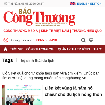
Thứ Năm, 06/08/2026 06:57
ENGLISH EDITION
CÔNG THƯƠNG MEDIA
KINH TẾ VIỆT NAM
THƯƠNG HIỆU QUỐC 
Đường dây nóng:
0866.59.4498
THỜI SỰ
CÔNG THƯƠNG 24H
QUẢN LÝ THỊ TRƯỜNG
THƯƠNG
Tags
hệ sinh thái du lịch
Có
5
kết quả cho từ khóa tags bạn vừa tìm kiếm. Chúc bạn
tìm được nội dung mong muốn trên
congthuong.vn
Liên kết vùng là 'tấm hộ
chiếu' cho du lịch nông thôn