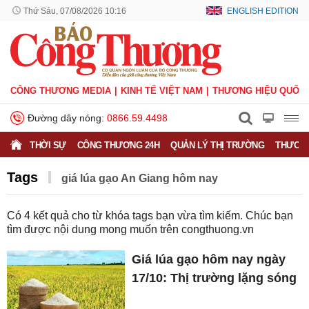
Thứ Sáu, 07/08/2026 10:16
ENGLISH EDITION
CÔNG THƯƠNG MEDIA
KINH TẾ VIỆT NAM
THƯƠNG HIỆU QUỐC 
Đường dây nóng:
0866.59.4498
THỜI SỰ
CÔNG THƯƠNG 24H
QUẢN LÝ THỊ TRƯỜNG
THƯƠNG
Tags
giá lúa gạo An Giang hôm nay
Có
4
kết quả cho từ khóa tags bạn vừa tìm kiếm. Chúc bạn
tìm được nội dung mong muốn trên
congthuong.vn
Giá lúa gạo hôm nay ngày
17/10: Thị trường lặng sóng