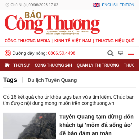
Chủ Nhật, 09/08/2026 17:03
ENGLISH EDITION
CÔNG THƯƠNG MEDIA
KINH TẾ VIỆT NAM
THƯƠNG HIỆU QUỐC 
Đường dây nóng:
0866.59.4498
THỜI SỰ
CÔNG THƯƠNG 24H
QUẢN LÝ THỊ TRƯỜNG
THƯƠNG
Tags
Du lịch Tuyên Quang
Có
16
kết quả cho từ khóa tags bạn vừa tìm kiếm. Chúc bạn
tìm được nội dung mong muốn trên
congthuong.vn
Tuyên Quang tạm dừng đón
khách tại 'mỏm đá sống ảo'
để bảo đảm an toàn