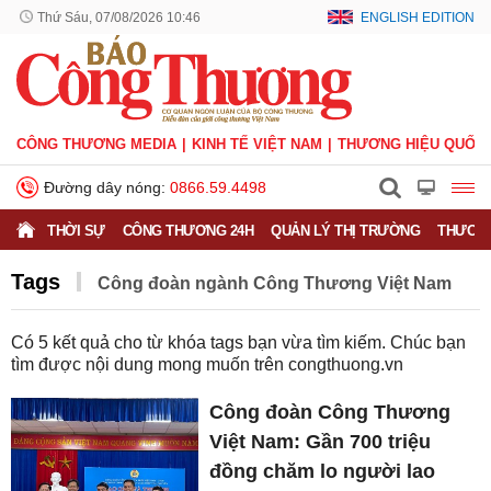
Thứ Sáu, 07/08/2026 10:46
ENGLISH EDITION
CÔNG THƯƠNG MEDIA
KINH TẾ VIỆT NAM
THƯƠNG HIỆU QUỐC 
Đường dây nóng:
0866.59.4498
THỜI SỰ
CÔNG THƯƠNG 24H
QUẢN LÝ THỊ TRƯỜNG
THƯƠNG
Tags
Công đoàn ngành Công Thương Việt Nam
Có
5
kết quả cho từ khóa tags bạn vừa tìm kiếm. Chúc bạn
tìm được nội dung mong muốn trên
congthuong.vn
Công đoàn Công Thương
Việt Nam: Gần 700 triệu
đồng chăm lo người lao