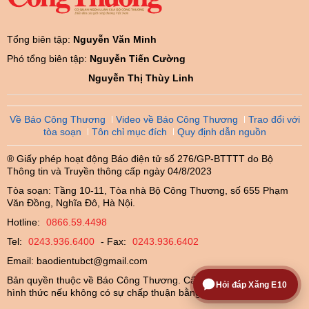
Tổng biên tập:
Nguyễn Văn Minh
Phó tổng biên tập:
Nguyễn Tiến Cường
Nguyễn Thị Thùy Linh
Về Báo Công Thương
Video về Báo Công Thương
Trao đổi với
tòa soạn
Tôn chỉ mục đích
Quy định dẫn nguồn
® Giấy phép hoạt động Báo điện tử số 276/GP-BTTTT do Bộ
Thông tin và Truyền thông cấp ngày 04/8/2023
Tòa soạn: Tầng 10-11, Tòa nhà Bộ Công Thương, số 655 Phạm
Văn Đồng, Nghĩa Đô, Hà Nội.
Hotline:
0866.59.4498
Tel:
0243.936.6400
- Fax:
0243.936.6402
Email:
baodientubct@gmail.com
Bản quyền thuộc về Báo Công Thương. Cấm sao chép dưới mọi
Hỏi đáp Xăng E10
hình thức nếu không có sự chấp thuận bằng văn bản.