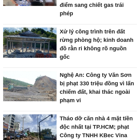
điểm sang chiết gas trái
phép
Xử lý công trình trên đất
rừng phòng hộ; kinh doanh
đồ rằn ri không rõ nguồn
gốc
Nghệ An: Công ty Văn Sơn
bị phạt 330 triệu đồng vì lấn
chiếm đất, khai thác ngoài
phạm vi
Tháo dỡ căn nhà 4 mặt tiền
độc nhất tại TP.HCM; phạt
Công ty TNHH KBec Vina