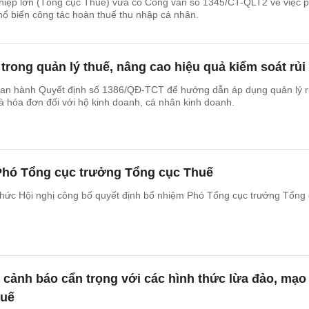
iệp lớn (Tổng cục Thuế) vừa có Công văn số 1345/CT-QLT2 về việc p
hổ biến công tác hoàn thuế thu nhập cá nhân.
trong quản lý thuế, nâng cao hiệu quả kiểm soát rủi
an hành Quyết định số 1386/QĐ-TCT để hướng dẫn áp dụng quản lý rủ
và hóa đơn đối với hộ kinh doanh, cá nhân kinh doanh.
Phó Tổng cục trưởng Tổng cục Thuế
chức Hội nghị công bố quyết định bổ nhiệm Phó Tổng cục trưởng Tổng
cảnh báo cẩn trọng với các hình thức lừa đảo, mạo
huế