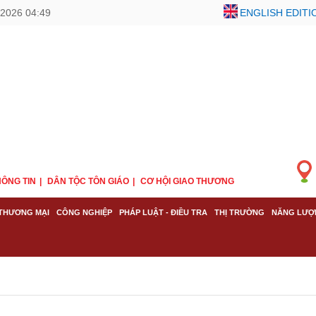
2026 04:49
ENGLISH EDITI
ÔNG TIN
DÂN TỘC TÔN GIÁO
CƠ HỘI GIAO THƯƠNG
THƯƠNG MẠI
CÔNG NGHIỆP
PHÁP LUẬT - ĐIỀU TRA
THỊ TRƯỜNG
NĂNG LƯỢ