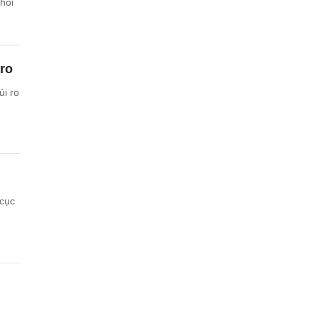
hối
 ro
i ro
 cục