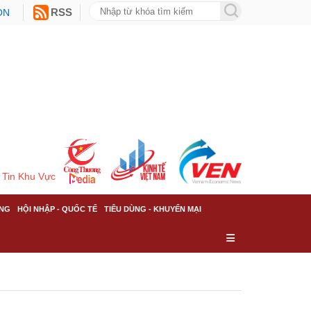
ON
RSS
Tin Khu Vực
NG
HỘI NHẬP - QUỐC TẾ
TIÊU DÙNG - KHUYẾN MẠI