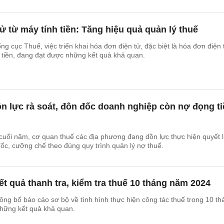
ử từ máy tính tiền: Tăng hiệu quả quản lý thuế
g cục Thuế, việc triển khai hóa đơn điện tử, đặc biệt là hóa đơn điện 
h tiền, đang đạt được những kết quả khả quan.
 lực rà soát, đôn đốc doanh nghiệp còn nợ đọng ti
uối năm, cơ quan thuế các địa phương đang dồn lực thực hiện quyết l
ốc, cưỡng chế theo đúng quy trình quản lý nợ thuế.
Kết quả thanh tra, kiểm tra thuế 10 tháng năm 2024
ng bố báo cáo sơ bộ về tình hình thực hiện công tác thuế trong 10 th
hững kết quả khả quan.