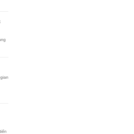
c
áng
 gian
tiến