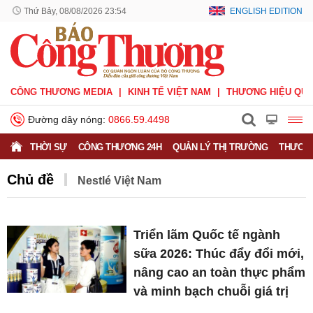
Thứ Bảy, 08/08/2026 23:54
ENGLISH EDITION
CÔNG THƯƠNG MEDIA
KINH TẾ VIỆT NAM
THƯƠNG HIỆU QUỐ
Đường dây nóng:
0866.59.4498
THỜI SỰ
CÔNG THƯƠNG 24H
QUẢN LÝ THỊ TRƯỜNG
THƯƠNG
Chủ đề
Nestlé Việt Nam
Triển lãm Quốc tế ngành
sữa 2026: Thúc đẩy đổi mới,
nâng cao an toàn thực phẩm
và minh bạch chuỗi giá trị