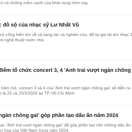
à có cả những mầm xanh của khát vọng hôm nay.
c đồ sộ của nhạc sỹ Lư Nhất Vũ
có cống hiến lớn về cả sáng tác và nghiên cứu, để lại gia tài âm nhạc 
và nghệ thuật nước nhà.
 điểm tổ chức concert 3, 4 'Anh trai vượt ngàn chông
 hâm mộ, concert 3 và 4 của 'Anh trai vượt ngàn chông gai' sẽ diễn ra
ếp là 22 và 23/3/2025 tại TP. Hồ Chí Minh
 ngàn chông gai' góp phần tạo dấu ấn năm 2024
ạc “Anh trai vượt ngàn chông gai” đã góp phần tạo nên những dấu ấn 
văn hóa của Việt Nam trong năm 2024.