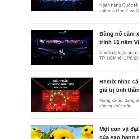
Ngân hàng Quốc tế V
chính là Gen Z và G
Bùng nổ cảm x
trình 10 năm 
Chuỗi sự kiện âm nh
TP. HCM tối 17/8/20
Remix nhạc cá
giá trị tinh th
Mạng xã hội đang xu
của ca khúc gốc.
Một con vịt đạ
của sao hạng 