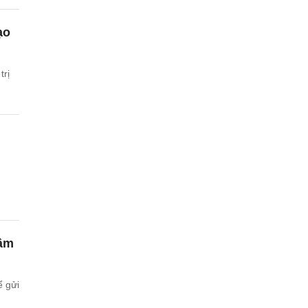
ạo
trị
 âm
ể gửi