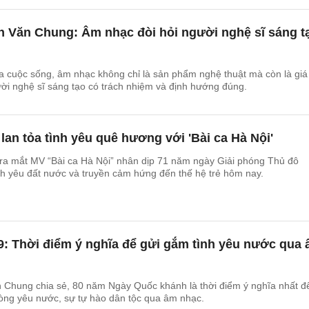
n Văn Chung: Âm nhạc đòi hỏi người nghệ sĩ sáng t
 cuộc sống, âm nhạc không chỉ là sản phẩm nghệ thuật mà còn là giá 
ười nghệ sĩ sáng tạo có trách nhiệm và định hướng đúng.
 lan tỏa tình yêu quê hương với 'Bài ca Hà Nội'
 ra mắt MV “Bài ca Hà Nội” nhân dịp 71 năm ngày Giải phóng Thủ đô
ình yêu đất nước và truyền cảm hứng đến thế hệ trẻ hôm nay.
9: Thời điểm ý nghĩa để gửi gắm tình yêu nước qua
 Chung chia sẻ, 80 năm Ngày Quốc khánh là thời điểm ý nghĩa nhất đ
òng yêu nước, sự tự hào dân tộc qua âm nhạc.