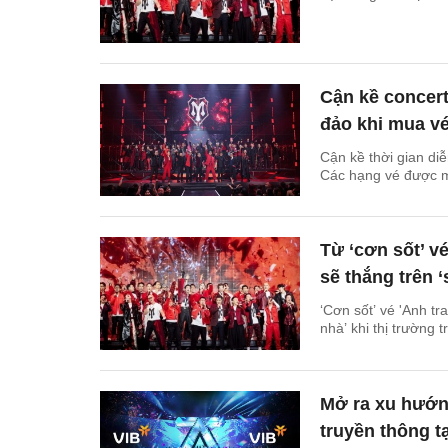
Cận kề concert
đảo khi mua v
Cận kề thời gian diễ
Các hạng vé được mu
Từ ‘cơn sốt’ v
sẽ thắng trên ‘
‘Cơn sốt’ vé 'Anh tr
nhà’ khi thị trường 
Mở ra xu hướng
truyền thông tạ