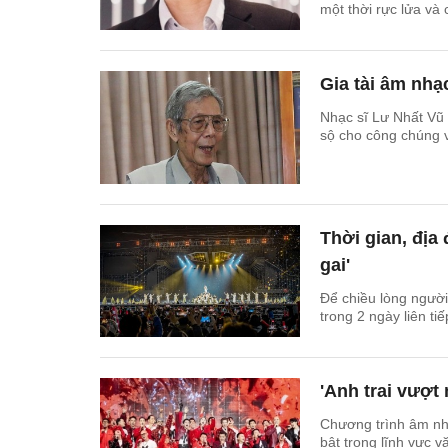
một thời rực lửa v
Gia tài âm nhạ
Nhạc sĩ Lư Nhất Vũ 
sộ cho công chúng 
Thời gian, địa
gai'
Để chiều lòng người
trong 2 ngày liên ti
'Anh trai vượt
Chương trình âm nh
bật trong lĩnh vực 