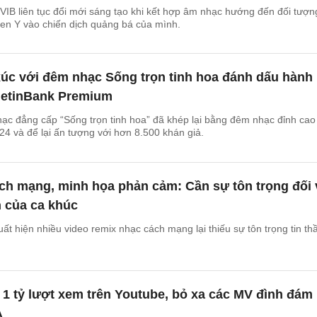
IB liên tục đổi mới sáng tạo khi kết hợp âm nhạc hướng đến đối tượn
en Y vào chiến dịch quảng bá của mình.
úc với đêm nhạc Sống trọn tinh hoa đánh dấu hành
VietinBank Premium
ạc đẳng cấp “Sống trọn tinh hoa” đã khép lại bằng đêm nhạc đỉnh cao 
24 và để lại ấn tượng với hơn 8.500 khán giả.
ch mạng, minh họa phản cảm: Cần sự tôn trọng đối 
ần của ca khúc
ất hiện nhiều video remix nhạc cách mạng lại thiếu sự tôn trọng tin th
t 1 tỷ lượt xem trên Youtube, bỏ xa các MV đình đám
A