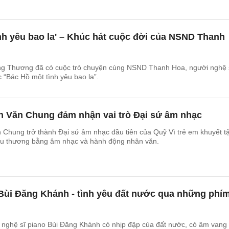
nh yêu bao la' – Khúc hát cuộc đời của NSND Thanh
g Thương đã có cuộc trò chuyện cùng NSND Thanh Hoa, người nghệ 
c “Bác Hồ một tình yêu bao la”.
n Văn Chung đảm nhận vai trò Đại sứ âm nhạc
Chung trở thành Đại sứ âm nhạc đầu tiên của Quỹ Vì trẻ em khuyết tậ
yêu thương bằng âm nhạc và hành động nhân văn.
 Bùi Đăng Khánh - tình yêu đất nước qua những phí
 nghệ sĩ piano Bùi Đăng Khánh có nhịp đập của đất nước, có âm vang 