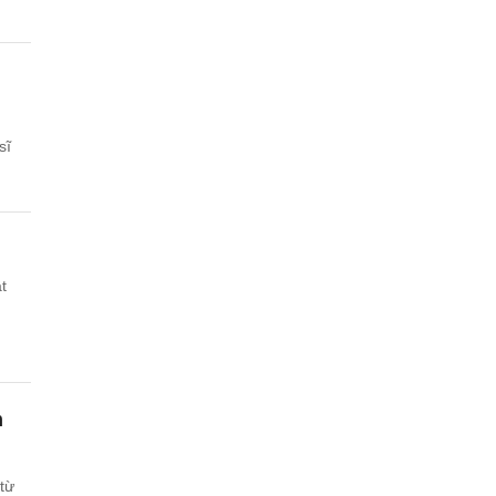
sĩ
t
m
từ