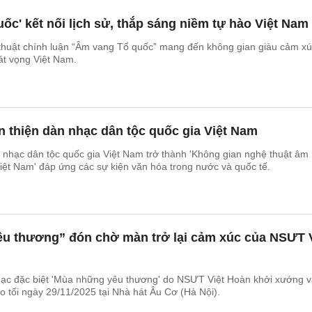
ốc' kết nối lịch sử, thắp sáng niềm tự hào Việt Nam
thuật chính luận “Âm vang Tổ quốc” mang đến không gian giàu cảm xú
hát vọng Việt Nam.
 thiện dàn nhạc dân tộc quốc gia Việt Nam
nhạc dân tộc quốc gia Việt Nam trở thành 'Không gian nghệ thuật âm
iệt Nam' đáp ứng các sự kiện văn hóa trong nước và quốc tế.
u thương” đón chờ màn trở lại cảm xúc của NSƯT V
ạc đặc biệt 'Mùa những yêu thương' do NSƯT Việt Hoàn khởi xướng 
o tối ngày 29/11/2025 tại Nhà hát Âu Cơ (Hà Nội).