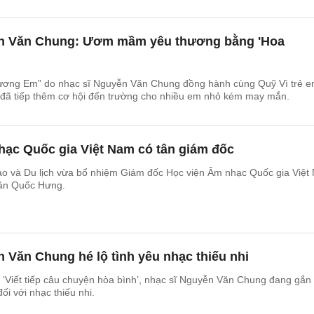
yễn Văn Chung: Ươm mầm yêu thương bằng 'Hoa
ương Em” do nhạc sĩ Nguyễn Văn Chung đồng hành cùng Quỹ Vì trẻ 
m đã tiếp thêm cơ hội đến trường cho nhiều em nhỏ kém may mắn.
hạc Quốc gia Việt Nam có tân giám đốc
ao và Du lịch vừa bổ nhiệm Giám đốc Học viện Âm nhạc Quốc gia Việt
dân Quốc Hưng.
 Văn Chung hé lộ tình yêu nhạc thiếu nhi
 ‘Viết tiếp câu chuyện hòa bình’, nhạc sĩ Nguyễn Văn Chung đang gắn
ối với nhạc thiếu nhi.