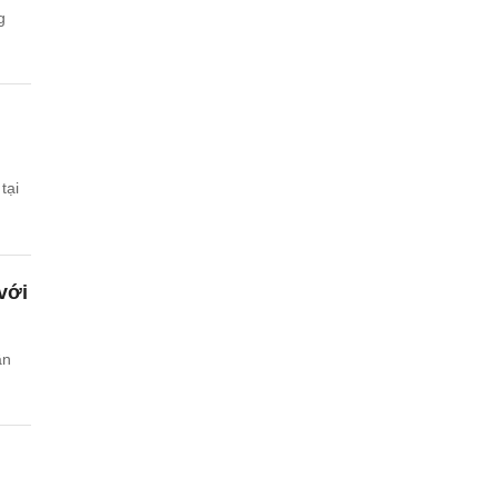
g
tại
với
ần