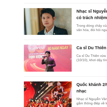
Nhạc sĩ Nguyễ
có trách nhiệm
Trong dòng chảy của
văn hóa, đòi hỏi ng
Ca sĩ Du Thiên
Ca sĩ Du Thiên vừa
(10/10), khơi dậy t
Quốc khánh 2/
nhạc
Nhạc sĩ Nguyễn Văn
gắm thông điệp về l