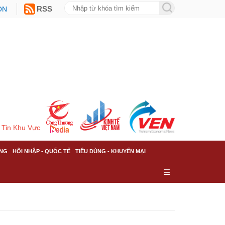
ON
RSS
Tin Khu Vực
NG
HỘI NHẬP - QUỐC TẾ
TIÊU DÙNG - KHUYẾN MẠI