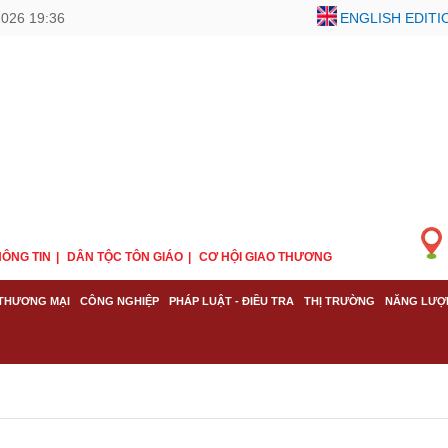
2026 19:36
ENGLISH EDITI
ÔNG TIN
DÂN TỘC TÔN GIÁO
CƠ HỘI GIAO THƯƠNG
THƯƠNG MẠI
CÔNG NGHIỆP
PHÁP LUẬT - ĐIỀU TRA
THỊ TRƯỜNG
NĂNG LƯỢ