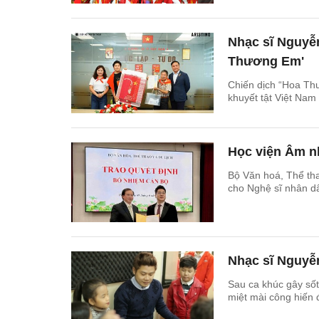
Nhạc sĩ Ngu
Thương Em'
Chiến dịch “Hoa Th
khuyết tật Việt Na
Học viện Âm n
Bộ Văn hoá, Thể th
cho Nghệ sĩ nhân 
Nhạc sĩ Nguyễn
Sau ca khúc gây sốt
miệt mài công hiến đ