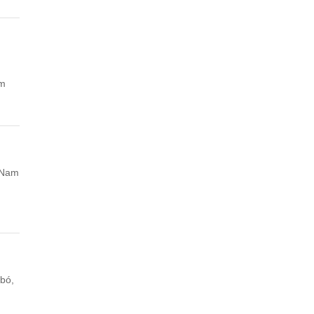
em
 Nam
 bó,