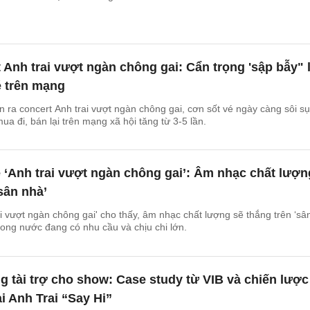
 Anh trai vượt ngàn chông gai: Cẩn trọng 'sập bẫy" 
é trên mạng
n ra concert Anh trai vượt ngàn chông gai, cơn sốt vé ngày càng sôi sụ
a đi, bán lại trên mạng xã hội tăng từ 3-5 lần.
é ‘Anh trai vượt ngàn chông gai’: Âm nhạc chất lượn
sân nhà’
ai vượt ngàn chông gai' cho thấy, âm nhạc chất lượng sẽ thắng trên ‘sâ
trong nước đang có nhu cầu và chịu chi lớn.
 tài trợ cho show: Case study từ VIB và chiến lược
i Anh Trai “Say Hi”