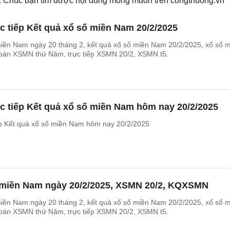
m. Chúc bạn tìm được nội dung mong muốn trên
congthuong.vn
c tiếp Kết quả xổ số miền Nam 20/2/2025
iền Nam ngày 20 tháng 2, kết quả xổ số miền Nam 20/2/2025, xổ số 
oán XSMN thứ Năm, trực tiếp XSMN 20/2, XSMN t5.
c tiếp Kết quả xổ số miền Nam hôm nay 20/2/2025
ếp Kết quả xổ số miền Nam hôm nay 20/2/2025
 miền Nam ngày 20/2/2025, XSMN 20/2, KQXSMN
iền Nam ngày 20 tháng 2, kết quả xổ số miền Nam 20/2/2025, xổ số 
oán XSMN thứ Năm, trực tiếp XSMN 20/2, XSMN t5.