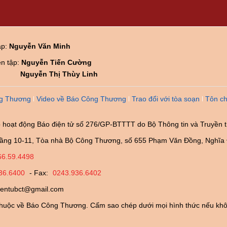
ập:
Nguyễn Văn Minh
ên tập:
Nguyễn Tiến Cường
Nguyễn Thị Thùy Linh
g Thương
Video về Báo Công Thương
Trao đổi với tòa soạn
Tôn ch
 hoạt động Báo điện tử số 276/GP-BTTTT do Bộ Thông tin và Truyền 
ầng 10-11, Tòa nhà Bộ Công Thương, số 655 Phạm Văn Đồng, Nghĩa 
66.59.4498
36.6400
- Fax:
0243.936.6402
ientubct@gmail.com
huộc về Báo Công Thương. Cấm sao chép dưới mọi hình thức nếu khô