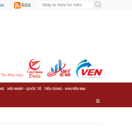
ON
RSS
Tin Khu Vực
NG
HỘI NHẬP - QUỐC TẾ
TIÊU DÙNG - KHUYẾN MẠI