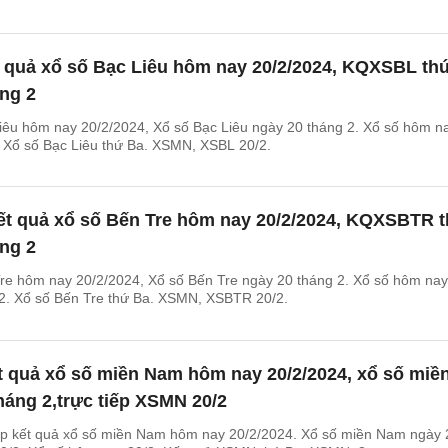
t quả xổ số Bạc Liêu hôm nay 20/2/2024, KQXSBL th
ng 2
iêu hôm nay 20/2/2024, Xổ số Bạc Liêu ngày 20 tháng 2. Xổ số hôm n
 Xổ số Bạc Liêu thứ Ba. XSMN, XSBL 20/2.
ết quả xổ số Bến Tre hôm nay 20/2/2024, KQXSBTR 
ng 2
Tre hôm nay 20/2/2024, Xổ số Bến Tre ngày 20 tháng 2. Xổ số hôm nay
. Xổ số Bến Tre thứ Ba. XSMN, XSBTR 20/2.
t quả xổ số miền Nam hôm nay 20/2/2024, xổ số miề
áng 2,trực tiếp XSMN 20/2
ếp kết quả xổ số miền Nam hôm nay 20/2/2024. Xổ số miền Nam ngày 