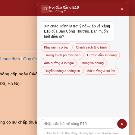
Hỏi đáp Xăng E10
×
CT
Báo Công Thương
Xin chào! Mình là trợ lý hỏi–đáp về
xăng
E10
của Báo Công Thương. Bạn muốn
biết điều gì?
Khái niệm cơ bản
Chính sách & lộ trình
Tương thích phương tiện
Hướng dẫn sử dụng
ỉ mục đích
Quy định dẫn
Ảnh hưởng & lo ngại
Thông tin chung
Truyền thông & thông tin
Môi trường & lợi ích
thông cấp ngày 04/8/2023
Đô, Hà Nội.
ng có sự chấp thuận bằng
➤
Câu trả lời do Báo Công Thương biên soạn & kiểm duyệt.