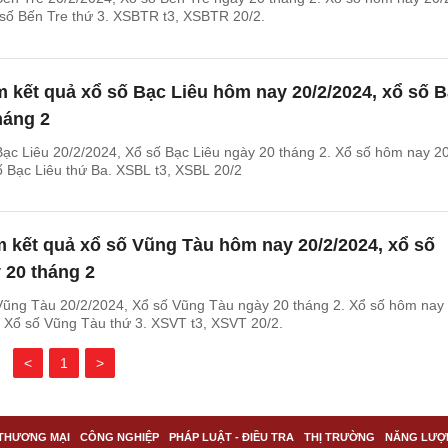
ố Bến Tre thứ 3. XSBTR t3, XSBTR 20/2.
 kết quả xổ số Bạc Liêu hôm nay 20/2/2024, xổ số 
háng 2
ạc Liêu 20/2/2024, Xổ số Bạc Liêu ngày 20 tháng 2. Xổ số hôm nay 20
 Bạc Liêu thứ Ba. XSBL t3, XSBL 20/2
 kết quả xổ số Vũng Tàu hôm nay 20/2/2024, xổ số
 20 tháng 2
Vũng Tàu 20/2/2024, Xổ số Vũng Tàu ngày 20 tháng 2. Xổ số hôm nay
 Xổ số Vũng Tàu thứ 3. XSVT t3, XSVT 20/2.
<
1
>
THƯƠNG MẠI
CÔNG NGHIỆP
PHÁP LUẬT - ĐIỀU TRA
THỊ TRƯỜNG
NĂNG LƯỢ