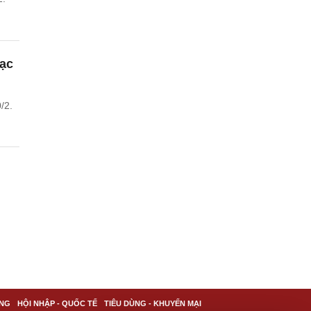
Bạc
/2.
NG
HỘI NHẬP - QUỐC TẾ
TIÊU DÙNG - KHUYẾN MẠI