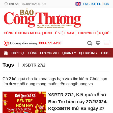
Thứ Sáu, 07/08/2026 01:25
ENGLISH EDITION
CÔNG THƯƠNG MEDIA
KINH TẾ VIỆT NAM
THƯƠNG HIỆU QUỐC 
Đường dây nóng:
0866.59.4498
THỜI SỰ
CÔNG THƯƠNG 24H
QUẢN LÝ THỊ TRƯỜNG
THƯƠNG
Tags
XSBTR 27/2
Có
2
kết quả cho từ khóa tags bạn vừa tìm kiếm. Chúc bạn
tìm được nội dung mong muốn trên
congthuong.vn
XSBTR 27/2, Kết quả xổ số
Bến Tre hôm nay 27/2/2024,
KQXSBTR thứ Ba ngày 27