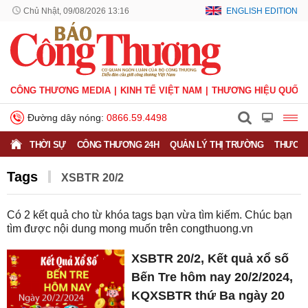
Chủ Nhật, 09/08/2026 13:16
ENGLISH EDITION
CÔNG THƯƠNG MEDIA
KINH TẾ VIỆT NAM
THƯƠNG HIỆU QUỐC 
Đường dây nóng:
0866.59.4498
THỜI SỰ
CÔNG THƯƠNG 24H
QUẢN LÝ THỊ TRƯỜNG
THƯƠNG
Tags
XSBTR 20/2
Có
2
kết quả cho từ khóa tags bạn vừa tìm kiếm. Chúc bạn
tìm được nội dung mong muốn trên
congthuong.vn
XSBTR 20/2, Kết quả xổ số
Bến Tre hôm nay 20/2/2024,
KQXSBTR thứ Ba ngày 20