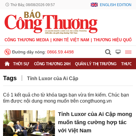
Thứ Bảy, 08/08/2026 09:57
ENGLISH EDITION
CÔNG THƯƠNG MEDIA
KINH TẾ VIỆT NAM
THƯƠNG HIỆU QUỐC 
Đường dây nóng:
0866.59.4498
THỜI SỰ
CÔNG THƯƠNG 24H
QUẢN LÝ THỊ TRƯỜNG
THƯƠNG
Tags
Tỉnh Luxor của Ai Cập
Có
1
kết quả cho từ khóa tags bạn vừa tìm kiếm. Chúc bạn
tìm được nội dung mong muốn trên
congthuong.vn
Tỉnh Luxor của Ai Cập mong
muốn tăng cường hợp tác
với Việt Nam