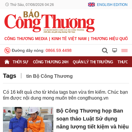
Thứ Sáu, 07/08/2026 04:26
ENGLISH EDITION
CÔNG THƯƠNG MEDIA
KINH TẾ VIỆT NAM
THƯƠNG HIỆU QUỐC 
Đường dây nóng:
0866.59.4498
THỜI SỰ
CÔNG THƯƠNG 24H
QUẢN LÝ THỊ TRƯỜNG
THƯƠNG
Tags
tin Bộ Công Thương
Có
16
kết quả cho từ khóa tags bạn vừa tìm kiếm. Chúc bạn
tìm được nội dung mong muốn trên
congthuong.vn
Bộ Công Thương họp Ban
soạn thảo Luật Sử dụng
năng lượng tiết kiệm và hiệu