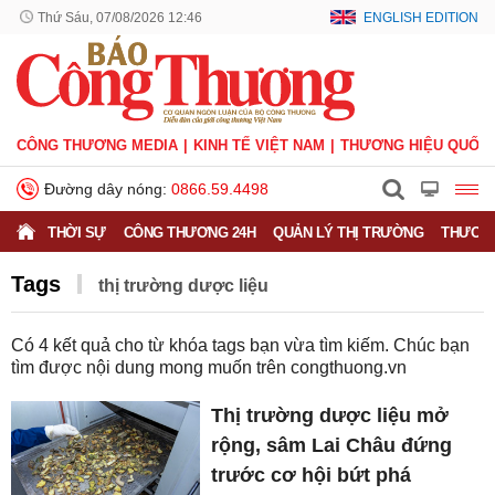
Thứ Sáu, 07/08/2026 12:46
ENGLISH EDITION
CÔNG THƯƠNG MEDIA
KINH TẾ VIỆT NAM
THƯƠNG HIỆU QUỐC 
Đường dây nóng:
0866.59.4498
THỜI SỰ
CÔNG THƯƠNG 24H
QUẢN LÝ THỊ TRƯỜNG
THƯƠNG
Tags
thị trường dược liệu
Có
4
kết quả cho từ khóa tags bạn vừa tìm kiếm. Chúc bạn
tìm được nội dung mong muốn trên
congthuong.vn
Thị trường dược liệu mở
rộng, sâm Lai Châu đứng
trước cơ hội bứt phá