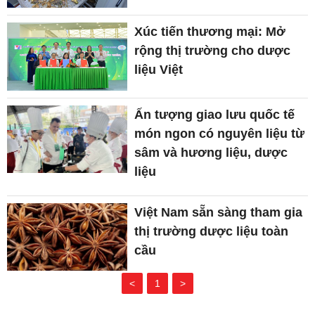
Xúc tiến thương mại: Mở
rộng thị trường cho dược
liệu Việt
Ấn tượng giao lưu quốc tế
món ngon có nguyên liệu từ
sâm và hương liệu, dược
liệu
Việt Nam sẵn sàng tham gia
thị trường dược liệu toàn
cầu
<
1
>