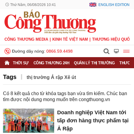
Thứ Năm, 06/08/2026 10:41
ENGLISH EDITION
CÔNG THƯƠNG MEDIA
KINH TẾ VIỆT NAM
THƯƠNG HIỆU QUỐC 
Đường dây nóng:
0866.59.4498
THỜI SỰ
CÔNG THƯƠNG 24H
QUẢN LÝ THỊ TRƯỜNG
THƯƠNG
Tags
thị trường Ả rập Xê út
Có
8
kết quả cho từ khóa tags bạn vừa tìm kiếm. Chúc bạn
tìm được nội dung mong muốn trên
congthuong.vn
Doanh nghiệp Việt Nam tới
tấp đơn hàng thực phẩm tại
Ả Rập