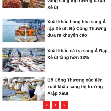
vàng sang thị trường Ả rập
Xê út
Xuất khẩu hàng hóa sang Ả
rập Xê út: Bộ Công Thương
đưa ra khuyến cáo
Xuất khẩu cá tra sang Ả Rập
Xê út tăng hơn 13%
Bộ Công Thương xúc tiến
xuất khẩu sang thị trường
Ảrập Xêút
<
1
>