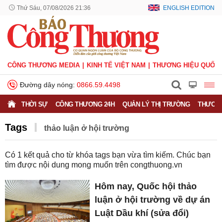
Thứ Sáu, 07/08/2026 21:36
ENGLISH EDITION
CÔNG THƯƠNG MEDIA
KINH TẾ VIỆT NAM
THƯƠNG HIỆU QUỐC 
Đường dây nóng:
0866.59.4498
THỜI SỰ
CÔNG THƯƠNG 24H
QUẢN LÝ THỊ TRƯỜNG
THƯƠNG
Tags
thảo luận ở hội trường
Có
1
kết quả cho từ khóa tags bạn vừa tìm kiếm. Chúc bạn
tìm được nội dung mong muốn trên
congthuong.vn
Hôm nay, Quốc hội thảo
luận ở hội trường về dự án
Luật Dầu khí (sửa đổi)